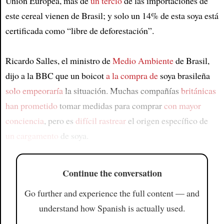
Unión Europea, más de
un tercio
de las importaciones de
este cereal vienen de Brasil; y solo un 14% de esta soya está
certificada como “libre de deforestación”.
Ricardo Salles, el ministro de
Medio Ambiente
de Brasil,
dijo a la BBC que un boicot
a la compra de
soya brasileña
solo empeoraría
la situación. Muchas compañías
británicas
han prometido
tomar medidas para comprar
con mayor
conciencia
, pero es
difícil rastrear
el origen específico de
un cargamento
de soya.
Continue the conversation
Go further and experience the full content — and
understand how Spanish is actually used.