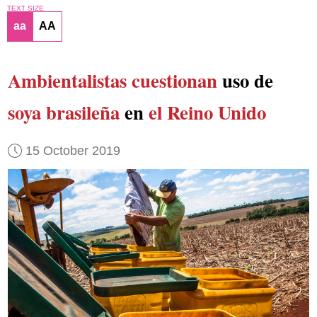
TEXT SIZE
aa
AA
Ambientalistas cuestionan
uso de
soya brasileña
en
el Reino Unido
15 October 2019