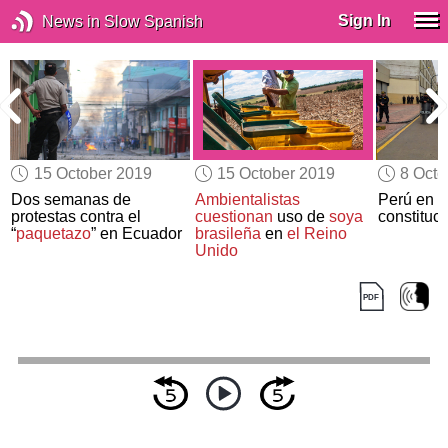
Sign In
News in Slow Spanish
15 October 2019
15 October 2019
8 Octo
Dos semanas de
Ambientalistas
Perú en u
protestas contra el
cuestionan
uso de
soya
constituci
“
paquetazo
” en Ecuador
brasileña
en
el Reino
Unido