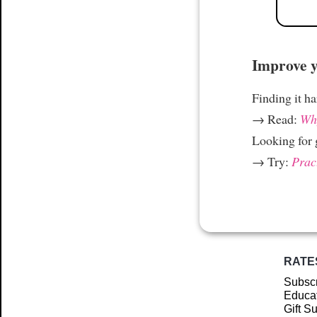
Improve yo
Finding it h
→ Read:
Why
Looking for
→ Try:
Prac
RATE
Subscr
Educat
Gift S