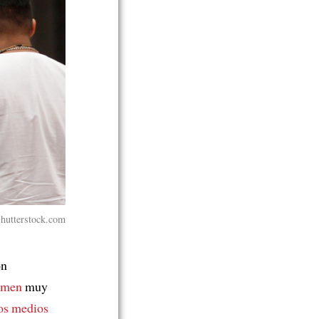
Shutterstock.com
ón
umen
muy
los medios