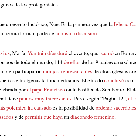
lgunos de los protagonistas.
ue un evento histórico, Noé. Es la primera vez que la
Iglesia Ca
mazonía forman parte de
la misma discusión
.
sí es
, María.
Veintiún días duró
el evento, que
reunió
en Roma 
bispos de todo el mundo, 114
de ellos
de los 9 países amazónic
ambién participaron
monjas
,
representantes
de otras iglesias cri
xpertos e indígenas latinoamericanos. El Sínodo
concluyó
con
elebrada por
el papa Francisco
en la basílica de San Pedro. El
inal tiene
puntos muy interesantes
. Pero, según “Página12”,
el 
ás polémica ha causado
es la posibilidad de
ordenar sacerdote
asados
y de
permitir que haya
un
diaconado femenino
.