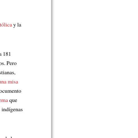
tólica
y la
a 181
os. Pero
stianas,
una misa
 documento
tema
que
s
indígenas