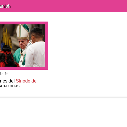
anish
2019
ones del
Sínodo de
Amazonas