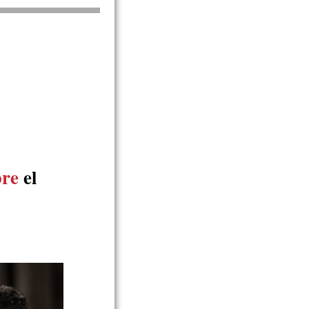
bre
el