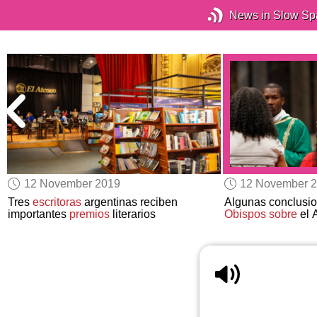
News in Slow Sp
12 November 2019
12 November 
Tres
escritoras
argentinas reciben
Algunas conclusi
importantes
premios
literarios
Obispos
sobre
el 