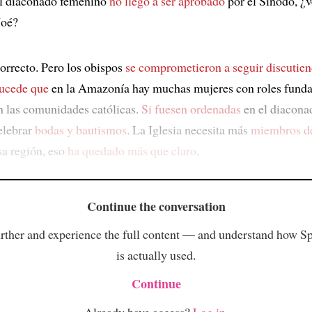
l diaconado femenino
no llegó a ser aprobado
por el Sínodo, ¿v
oé?
orrecto. Pero los obispos
se comprometieron a
seguir discutie
ucede que
en la Amazonía hay muchas mujeres con roles fund
n las comunidades católicas.
Si fuesen ordenadas
en el diacona
elebrar
bodas y bautismos
. La Iglesia necesita más
miembros de
sa región, eso
ha quedado más que claro
.
Continue the conversation
rther and experience the full content — and understand how S
is actually used.
Continue
Already have access?
Log in
.