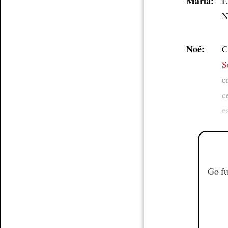
María:
E
N
Noé:
C
S
e
c
e
Go fu