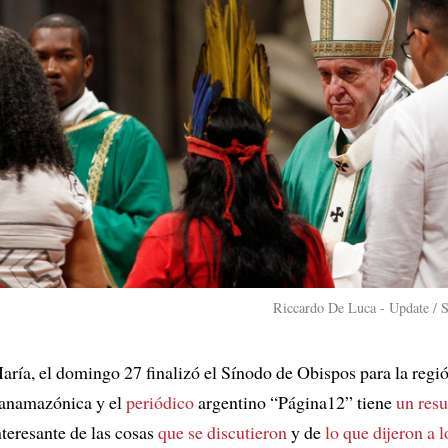
Riccardo De Luca - Update / 
aría, el domingo 27 finalizó el Sínodo de Obispos para la regi
anamazónica y el
periódico
argentino “Página12” tiene
un res
nteresante de las cosas
que se discutieron
y de
lo que dijeron a 