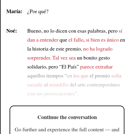
María:
¿Por qué?
Noé:
Bueno, no lo dicen con esas palabras, pero
sí
dan a entender
que
el fallo
,
si bien es único
en
la historia de este premio,
no ha logrado
sorprender
.
Tal vez sea
un bonito gesto
solidario, pero “El País”
parece extrañar
aquellos tiempos “
en los que
el premio
solía
sacudir
al
mundillo
del arte contemporáneo
con sus provocaciones”.
Continue the conversation
Go further and experience the full content — and