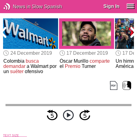
Sign In
News in Slow Spanish
24 December 2019
17 December 2019
17 De
Colombia
busca
Óscar Murillo
comparte
Un himno 
a
demandar
a Walmart por
el
Premio
Turner
América L
un
suéter
ofensivo
TEXT SIZE