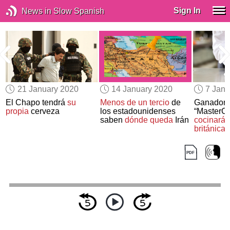
Sign In
News in Slow Spanish
21 January 2020
14 January 2020
7 Janu
El Chapo tendrá
su
Menos de un tercio
de
Ganadora
propia
cerveza
los estadounidenses
“MasterCh
saben
dónde queda
Irán
cocinará 
británica