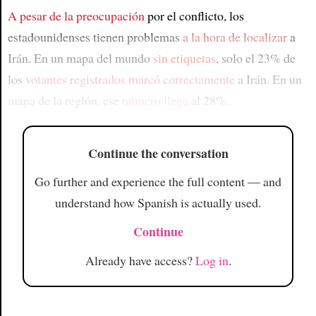
A pesar de la preocupación
por el conflicto, los
estadounidenses tienen problemas
a la hora de localizar
a
Irán. En un mapa del mundo
sin etiquetas
, solo el 23% de
los
votantes registrados
marcó correctamente
a Irán. En un
mapa de la región, ese
número llega
al 28%.
Continue the conversation
Go further and experience the full content — and
understand how Spanish is actually used.
Continue
Already have access?
Log in
.