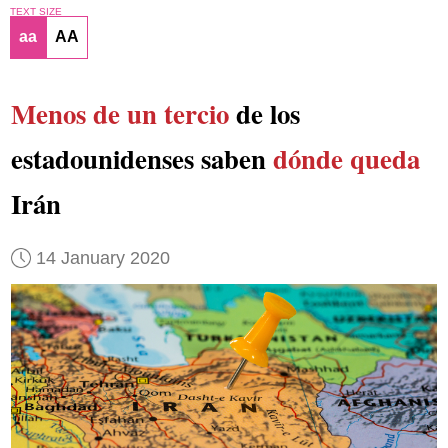
TEXT SIZE
aa
AA
Menos de un tercio
de los
estadounidenses saben
dónde queda
Irán
14 January 2020