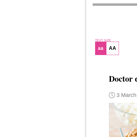
TEXT SIZE
aa
AA
Doctor
3 March