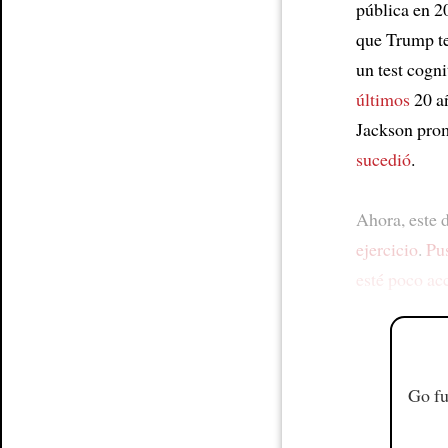
pública en 
que Trump te
un test cogni
últimos
20 añ
Jackson pro
sucedió
.
Ahora, este 
ejercicio
.
Pus
esté poco ac
Go fu