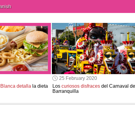
anish
25 February 2020
 Blanca
detalla
la dieta
Los
curiosos disfraces
del Carnaval d
Barranquilla