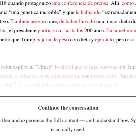
2018 cuando protagonizó
una conferencia de prensa
. Allí,
contó 
nía “una genética increíble” y que
le había ido
“extremadament
tivo.
También aseguró
que,
de haber llevado
una mejor dieta d
os, el presidente
podría vivir hasta los
200 años.
En aquel mo
metió que Trump
bajaría de peso
con dieta y
ejercicio
, pero
eso
doctor explica al “Times”
lo difícil que se hizo
convencer
a Tr
ieron el esfuerzo en
su alimentación
, con
trucos como
“hacer
cesible
” o “
escondiendo coliflor
entre su puré de papas
”.
Continue the conversation
rther and experience the full content — and understand how S
is actually used.