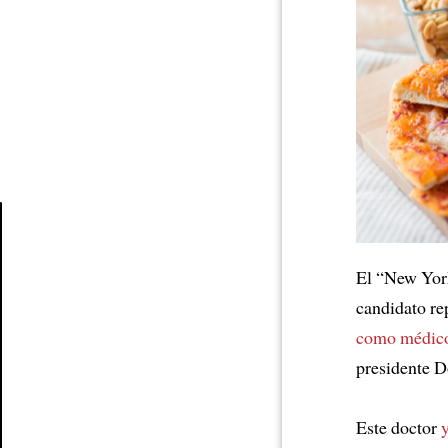
Article
El “New Yor
candidato re
como médic
presidente 
Este doctor