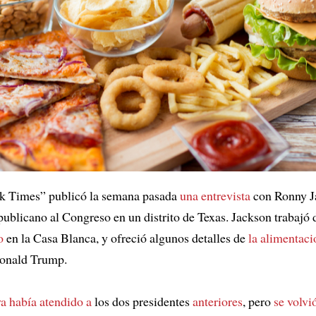
k Times” publicó la semana pasada
una entrevista
con Ronny J
publicano al Congreso en un distrito de Texas. Jackson trabajó 
o
en la Casa Blanca, y ofreció algunos detalles de
la alimentaci
Donald Trump.
ya había atendido a
los dos presidentes
anteriores
, pero
se volvi