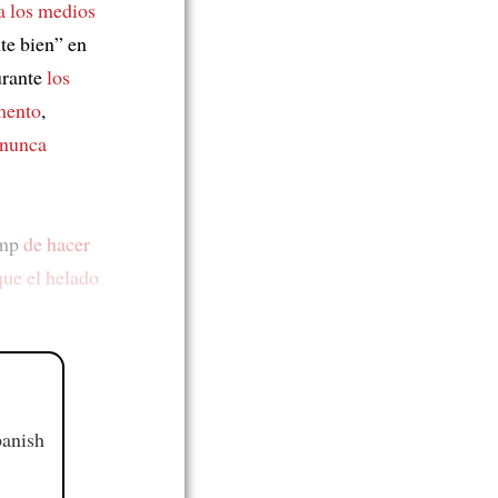
a los medios
e bien” en
urante
los
mento
,
 nunca
ump
de hacer
que el helado
panish