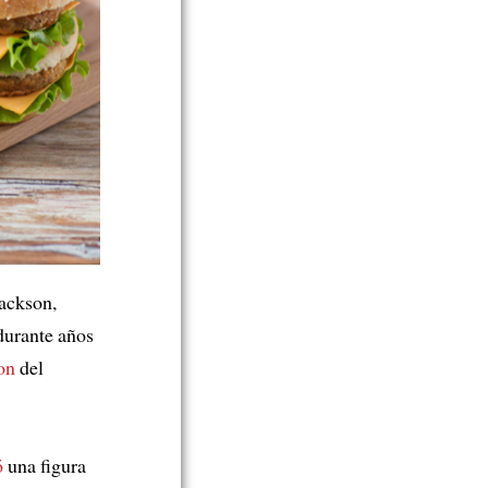
ackson,
durante años
on
del
ó
una figura