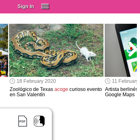
Sign In
SIGN IN
Spanish (Spain)
Spanish (Latino)
SUBSCRIBE
EDUCATIONAL LICENSES
GIFT CARDS
18 February 2020
11 February
OTHER LANGUAGES
e
Zoológico de Texas
acoge
curioso evento
Artista berlinés
en San Valentín
Google Maps
ABOUT US
ADJUST COLORS