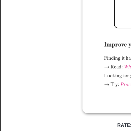
Improve yo
Finding it h
→ Read:
Why
Looking for
→ Try:
Prac
RATE