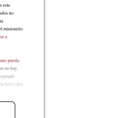
r este
cados no
ha
l ministerio
se a
uno pueda
ue no hay
segunda
a falsa idea