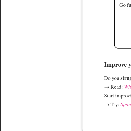
Go fu
Improve yo
stru
Do you
→ Read:
Why
Start improv
→ Try:
Spani