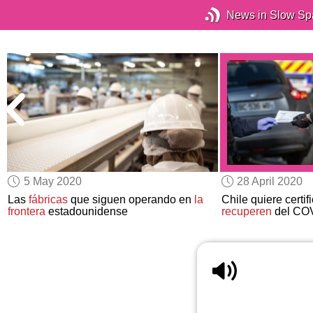
News in Slow Sp
5 May 2020
28 April 2020
Las
fábricas
que siguen operando en
la
Chile quiere certi
frontera
estadounidense
recuperen
del CO