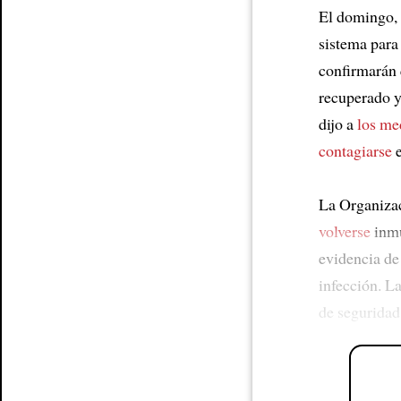
El domingo, 
sistema par
confirmarán
recuperado 
dijo a
los me
contagiarse
e
La Organizac
volverse
inmu
evidencia d
infección. L
de seguridad