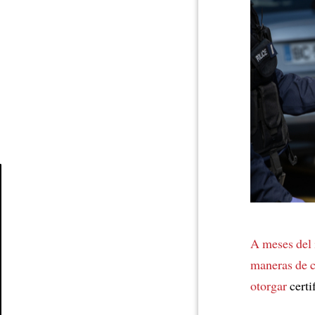
Article
A meses del 
maneras de
otorgar
certi