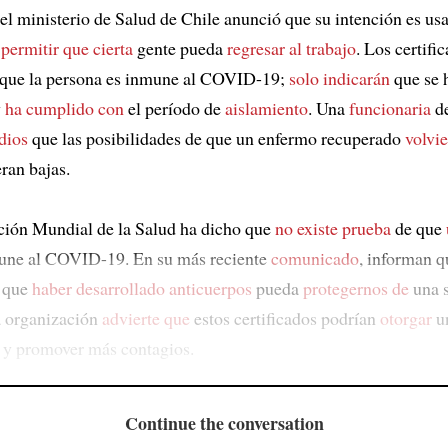
el ministerio de Salud de Chile anunció que su intención es usa
a
permitir que cierta
gente pueda
regresar al trabajo
. Los certifi
 que la persona es inmune al COVID-19;
solo indicarán
que se 
y
ha cumplido con
el período de
aislamiento
. Una
funcionaria
de
dios
que las posibilidades de que un enfermo recuperado
volvie
ran bajas.
ión Mundial de la Salud ha dicho que
no existe prueba
de que
ne al COVID-19. En su más reciente
comunicado
, informan q
e que
haber desarrollado anticuerpos
pueda
protegernos de
una 
a organización
advierte que
estos certificados podrían
otorgar
un
 y promover más contagios.
Continue the conversation