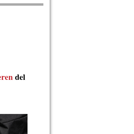
eren
del