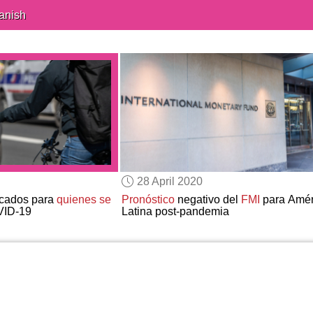
anish
28 April 2020
ficados para
quienes se
Pronóstico
negativo del
FMI
para Amér
VID-19
Latina post-pandemia