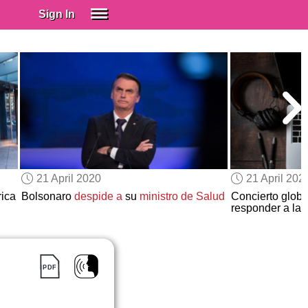
Sign In
SIGN IN
Spanish (Spain)
Spanish (Latino)
SUBSCRIBE
EDUCATIONAL LICENSES
GIFT CARDS
21 April 2020
21 April 202
OTHER LANGUAGES
ica
Bolsonaro
despide a
su
ministro de Salud
Concierto glob
responder a la
ABOUT US
ADJUST COLORS