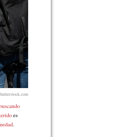
hutterstock.com
buscando
gerido
es
rmedad
.