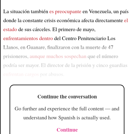
La situación también
es preocupante
en Venezuela, un país
donde la constante crisis económica afecta directamente
el
estado
de sus cárceles. El primero de mayo,
enfrentamientos dentro
del Centro Penitenciario Los
Llanos, en Guanare, finalizaron con la muerte de 47
prisioneros,
aunque muchos sospechan
que el número
podría ser mayor. El director de la prisión y cinco guardias
enfrentan cargos
por abusos.
Continue the conversation
Go further and experience the full content — and
understand how Spanish is actually used.
Continue