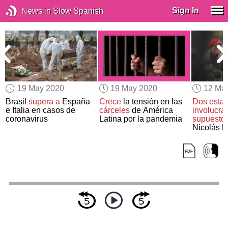
Sign In
News in Slow Spanish
19 May 2020
19 May 2020
12 Ma
Brasil
supera a
España
Crece
la tensión en las
Dos esta
e Italia en casos de
cárceles
de América
involucra
coronavirus
Latina por la pandemia
supuesto
Nicolás 