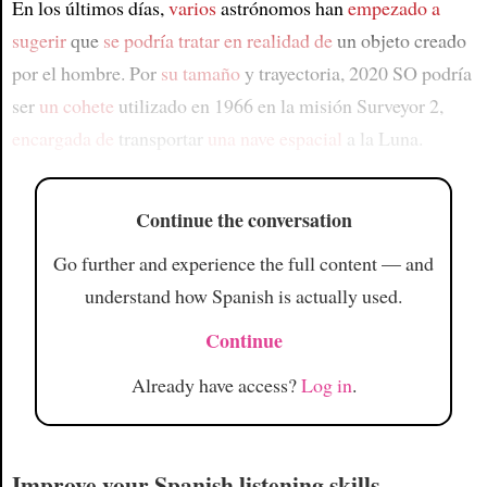
En los últimos días,
varios
astrónomos han
empezado a
sugerir
que
se podría tratar en realidad de
un objeto creado
por el hombre. Por
su tamaño
y trayectoria, 2020 SO podría
ser
un cohete
utilizado en 1966 en la misión Surveyor 2,
encargada de
transportar
una nave espacial
a la Luna.
Continue the conversation
Go further and experience the full content — and
understand how Spanish is actually used.
Continue
Already have access?
Log in
.
Improve your Spanish listening skills