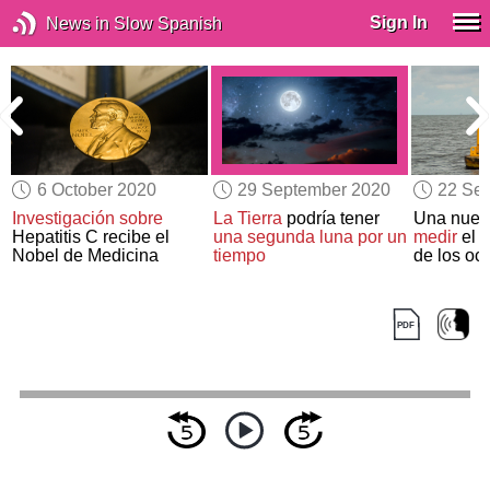
Sign In
News in Slow Spanish
6 October 2020
29 September 2020
22 Se
Investigación sobre
La Tierra
podría tener
Una nue
Hepatitis C recibe el
una segunda luna
por un
medir
el
c
Nobel de Medicina
tiempo
de los oc