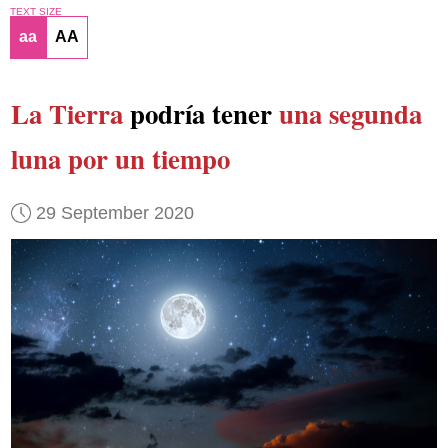
TEXT SIZE
aa
AA
La Tierra
podría tener
una segunda
luna
por un tiempo
29 September 2020