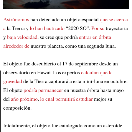
Astrónomos
han detectado un objeto espacial
que se acerca
a
la Tierra y
lo han bautizado
“2020 SO”.
Por su
trayectoria
y
baja velocidad
, se cree que podría
entrar en órbita
alrededor de
nuestro planeta, como una segunda luna.
El objeto fue descubierto el 17 de septiembre desde un
observatorio en Hawai. Los expertos
calculan que la
gravedad
de la Tierra capturará a esta mini-luna en octubre.
Article
El objeto
podría permanecer
en nuestra órbita hasta mayo
del
año próximo
,
lo cual permitirá estudiar
mejor su
composición.
Inicialmente, el objeto fue catalogado como un asteroide.