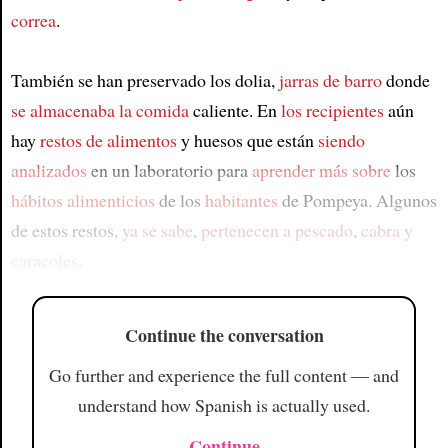
correa
.
También se han preservado los dolia,
jarras de barro
donde
se almacenaba la comida
caliente. En
los recipientes
aún
hay
restos de alimentos
y huesos que están
siendo
analizados
en un laboratorio para
aprender más sobre
los
hábitos alimenticios
de los
habitantes
de Pompeya. Algunos
de estos restos,
ya se sabe
,
pertenecen a pescado
,
cabra y
caracoles
.
Continue the conversation
Go further and experience the full content — and
understand how Spanish is actually used.
Continue