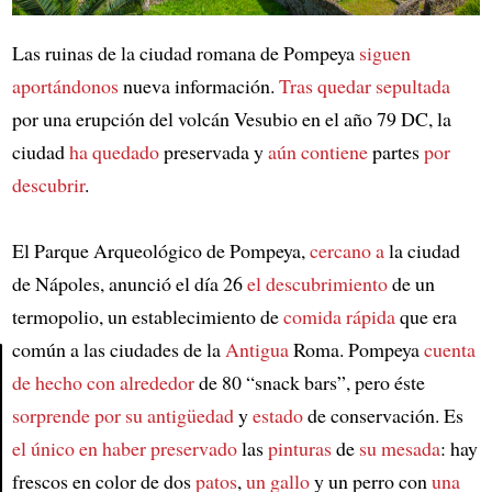
Las ruinas de la ciudad romana de Pompeya
siguen
aportándonos
nueva información.
Tras quedar sepultada
por una erupción del volcán Vesubio en el año 79 DC, la
ciudad
ha quedado
preservada y
aún contiene
partes
por
descubrir
.
El Parque Arqueológico de Pompeya,
cercano a
la ciudad
de Nápoles, anunció el día 26
el descubrimiento
de un
termopolio, un establecimiento de
comida rápida
que era
común a las ciudades de la
Antigua
Roma. Pompeya
cuenta
de hecho con
alrededor
de 80 “snack bars”, pero éste
Article
sorprende por su antigüedad
y
estado
de conservación. Es
el único
en haber preservado
las
pinturas
de
su mesada
: hay
frescos en color de dos
patos
,
un gallo
y un perro con
una