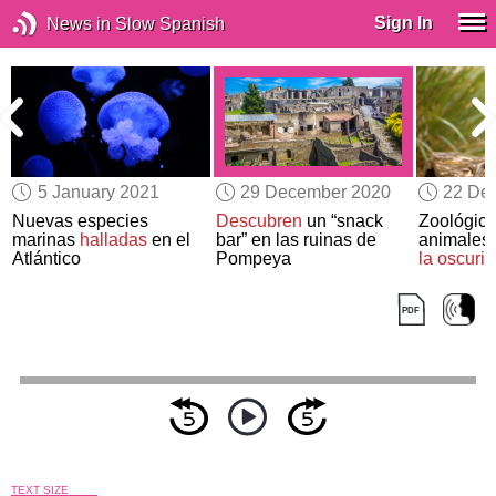
Sign In
News in Slow Spanish
5 January 2021
29 December 2020
22 De
Nuevas especies
Descubren
un “snack
Zoológic
marinas
halladas
en el
bar” en las ruinas de
animales
Atlántico
Pompeya
la oscuri
TEXT SIZE