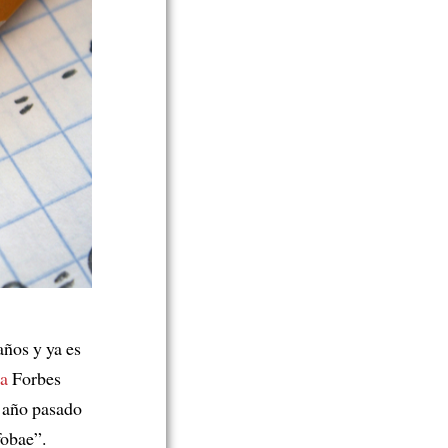
ños y ya es
ta
Forbes
l año pasado
fobae”.