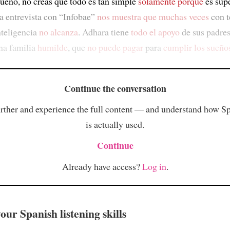
ueno, no creas que todo es tan simple
solamente porque
es sup
a entrevista con “Infobae”
nos muestra que
muchas veces
con t
nteligencia
no alcanza
. Adhara tiene
todo el apoyo
de sus padres
na familia
humilde
, que
no puede pagar
para
cumplir los sueño
Continue the conversation
rther and experience the full content — and understand how S
is actually used.
Continue
Already have access?
Log in
.
ur Spanish listening skills