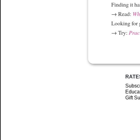
Finding it h
→ Read:
Why
Looking for
→ Try:
Prac
RATE
Subscr
Educat
Gift S