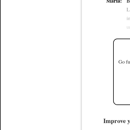
María:
B
L
i
u
Go fu
Improve yo