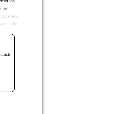
erdotada.
ener
, pero son
s
de la niña.
panish