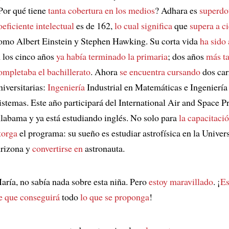
Por qué tiene
tanta cobertura
en los medios
? Adhara es
superdo
oeficiente intelectual
es de 162,
lo cual significa
que
supera a ci
omo Albert Einstein y Stephen Hawking. Su corta vida
ha sido
 los cinco años
ya había terminado
la primaria
; dos años
más t
ompletaba
el bachillerato
. Ahora
se encuentra cursando
dos car
niversitarias:
Ingeniería
Industrial en Matemáticas e Ingeniería
istemas. Este año participará del International Air and Space 
labama y ya está estudiando inglés. No solo para
la capacitaci
torga
el programa: su sueño es estudiar astrofísica en la Univer
rizona y
convertirse en
astronauta.
aría, no sabía nada sobre esta niña. Pero
estoy maravillado
. ¡
Es
e que
conseguirá
todo
lo que se proponga
!