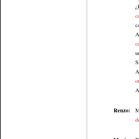
¿
c
c
A
c
u
S
A
o
A
Renzo:
M
d