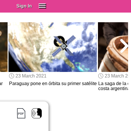
Sign In
SIGN IN
Spanish (Spain)
Spanish (Latino)
SUBSCRIBE
EDUCATIONAL LICENSES
GIFT CARDS
23 March 2021
23 March 2
OTHER LANGUAGES
ar
Paraguay pone en órbita su primer satélite
La saga de la c
costa argentina
ABOUT US
ADJUST COLORS