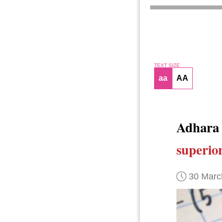
TEXT SIZE
aa
AA
Adhara 
superior
30 Marc