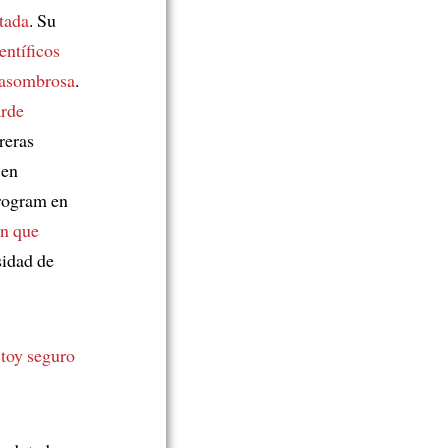
tada
. Su
entíficos
 asombrosa
.
arde
reras
 en
Program en
ón que
sidad de
toy seguro