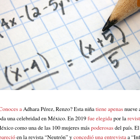
Conoces a
Adhara Pérez, Renzo? Esta niña
tiene apenas
nueve a
oda una celebridad en México. En 2019
fue elegida
por la
revis
éxico como una de las 100 mujeres más
poderosas
del país. E
pareció
en la revista “Neutrón” y
concedió una entrevista
a “In