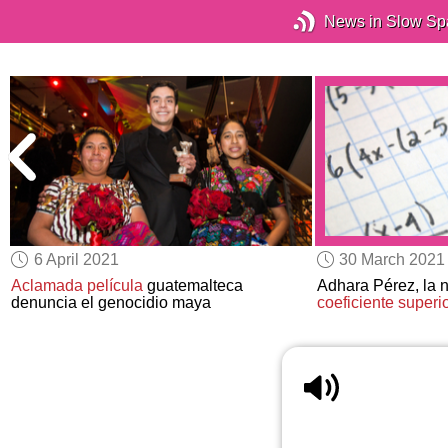
News in Slow Sp
6 April 2021
30 March 2021
p
Aclamada película
guatemalteca
Adhara Pérez, la 
denuncia el genocidio maya
coeficiente
superio