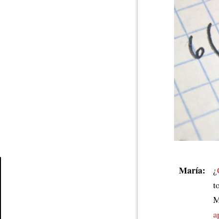
María:
¿
t
Article
M
a