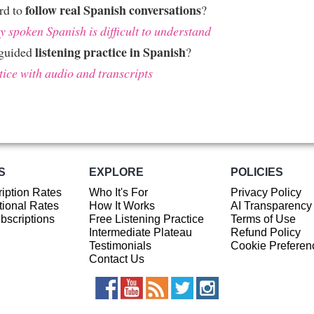
follow real Spanish conversations
ard to
?
 spoken Spanish is difficult to understand
listening practice in Spanish
 guided
?
tice with audio and transcripts
S
EXPLORE
POLICIES
iption Rates
Who It's For
Privacy Policy
ional Rates
How It Works
AI Transparency
ubscriptions
Free Listening Practice
Terms of Use
Intermediate Plateau
Refund Policy
Testimonials
Cookie Preferen
Contact Us