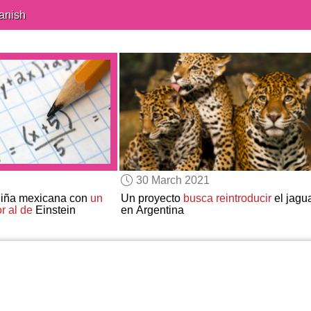
anish
30 March 2021
niña mexicana con
un
Un proyecto
busca reintroducir
el jagu
r al de
Einstein
en Argentina