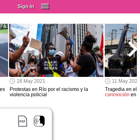
Sign In
SIGN IN
Spanish (Spain)
Spanish (Latino)
SUBSCRIBE
EDUCATIONAL LICENSES
GIFT CARDS
18 May 2021
11 May 202
OTHER LANGUAGES
tes
Protestas en Río por el racismo y la
Tragedia en el
violencia policial
conmoción
en l
ABOUT US
ADJUST COLORS