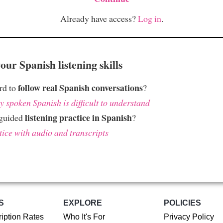
Already have access?
Log in
.
ur Spanish listening skills
follow real Spanish conversations
ard to
?
 spoken Spanish is difficult to understand
listening practice in Spanish
 guided
?
tice with audio and transcripts
S
EXPLORE
POLICIES
iption Rates
Who It's For
Privacy Policy