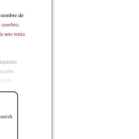
oviembre de
l cerebro
.
a uno tenía
iquiatra
usados
isión.
panish