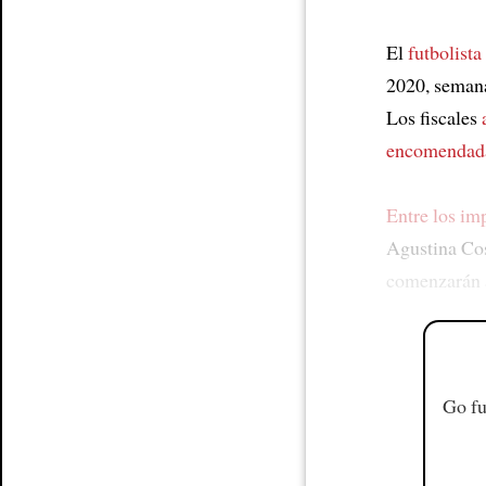
El
futbolista
2020, seman
Los fiscales
encomendad
Entre los im
Agustina Co
comenzarán a
Go fu