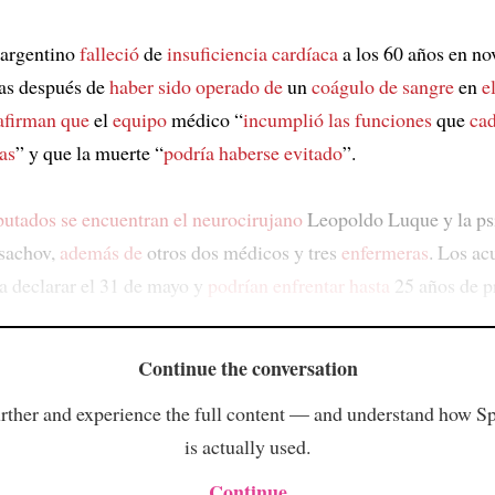
argentino
falleció
de
insuficiencia cardíaca
a los 60 años en n
as después de
haber sido operado de
un
coágulo de sangre
en
e
afirman que
el
equipo
médico “
incumplió las funciones
que
cad
as
” y que la muerte “
podría haberse evitado
”.
putados
se encuentran el neurocirujano
Leopoldo Luque y la ps
sachov,
además de
otros dos médicos y tres
enfermeras
. Los ac
 declarar el 31 de mayo y
podrían enfrentar hasta
25 años de pr
Continue the conversation
rther and experience the full content — and understand how S
is actually used.
Continue