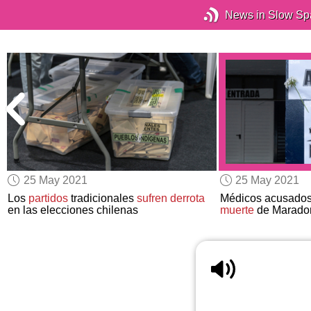
News in Slow Sp
25 May 2021
25 May 2021
Los
partidos
tradicionales
sufren derrota
Médicos acusados
en las elecciones chilenas
muerte
de Marado