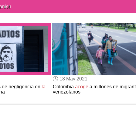
anish
18 May 2021
 de negligencia en
la
Colombia
acoge
a millones de migran
na
venezolanos