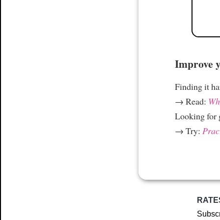
Improve yo
Finding it h
→ Read:
Why
Looking for
→ Try:
Prac
RATE
Subscr