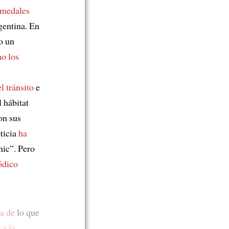
medales
rgentina. En
o un
o los
l tránsito
e
l hábitat
on sus
ticia
ha
ic”. Pero
ódico
a de
lo que
 a la