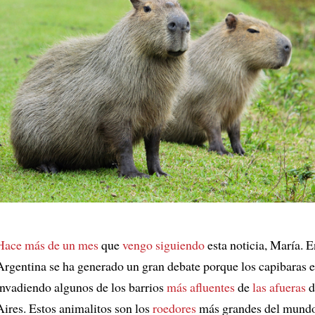
Hace más de un mes
que
vengo siguiendo
esta noticia, María. E
Argentina se ha generado un gran debate porque los capibaras e
invadiendo algunos de los barrios
más afluentes
de
las afueras
d
Aires. Estos animalitos son los
roedores
más grandes del mund