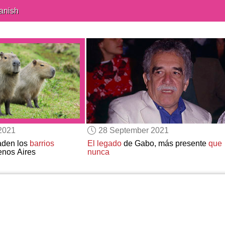
anish
2021
28 September 2021
aden los
barrios
El legado
de Gabo, más presente
que
nos Aires
nunca