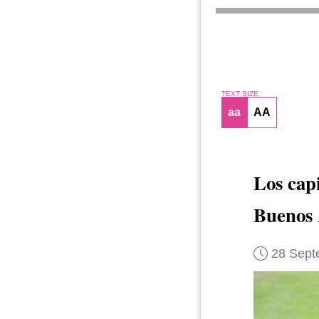
TEXT SIZE
aa
AA
Los cap
Buenos 
28 Sept