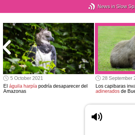
News in Slow Sp
5 October 2021
28 September 
El
águila harpía
podría desaparecer del
Los capibaras inv
Amazonas
adinerados
de Bue