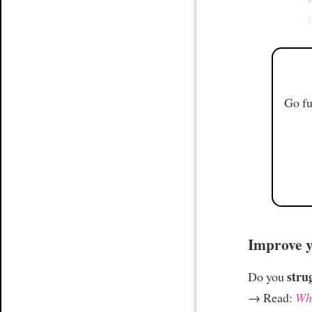
Go fu
Improve yo
stru
Do you
→ Read:
Why