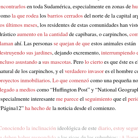
encontrarlos
en toda Sudamérica, especialmente en zonas de
hu
como
la que rodea
los
barrios cerrados
del norte de la capital a
los últimos meses
, los residentes de estas comunidades han vist
drástico
aumento en la cantidad
de capibaras, o carpinchos,
com
llaman
ahí. Las personas
se quejan de que
estos animales están
destruyendo sus jardines
, dejando excremento,
interrumpiendo e
incluso asustando
a
sus mascotas
. Pero
lo cierto
es que éste es e
natural de los carpinchos, y el
verdadero invasor
es el hombre c
proyectos inmobiliarios
.
Lo que comenzó
como una pequeña no
llegado a medios
como “Huffington Post” y “National Geograph
especialmente interesante
me parece
el
seguimiento
que el
peri
“Página12”
ha hecho de
la noticia desde el comienzo.
Conociendo la inclinación
ideológica de este
diario
,
estoy segur
le deben haber respondido
a los ricos de los suburbios:
¡A llorar