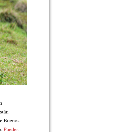
n
stán
e Buenos
o.
Puedes