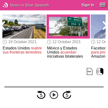
Sign In
News in Slow Spanish
19 October 2021
12 October 2021
12 Oct
Estados Unidos
reabre
México y Estados
Faceboo
sus fronteras terrestres
Unidos
acuerdan
para prot
iniciativas bilaterales
Amazona