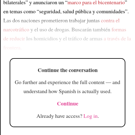
bilaterales” y anunciaron un “
marco para el bicentenario
”
en temas como “seguridad, salud pública y comunidades”.
Las dos naciones prometieron trabajar juntas
contra el
narcotráfico
y el uso de drogas. Buscarán también
formas
de reducir
los homicidios y el tráfico de armas
a través de la
frontera
.
Continue the conversation
Go further and experience the full content — and
understand how Spanish is actually used.
Continue
Already have access?
Log in
.