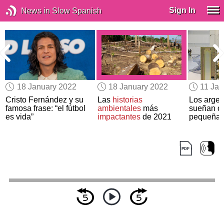
Sign In
News in Slow Spanish
18 January 2022
18 January 2022
11 Jan
-
Cristo Fernández y su
Las
historias
Los argen
famosa frase: “el fútbol
ambientales
más
sueñan c
es vida”
impactantes
de 2021
pequeña