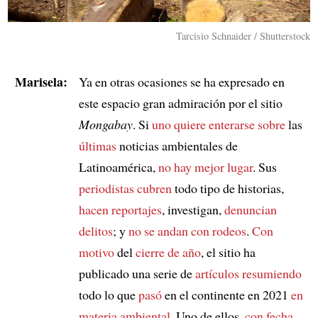
Tarcisio Schnaider / Shutterstock
Marisela:
Ya en otras ocasiones se ha expresado en
este espacio gran admiración por el sitio
Mongabay
. Si
uno quiere enterarse sobre
las
últimas
noticias ambientales de
Latinoamérica,
no hay mejor lugar
. Sus
periodistas cubren
todo tipo de historias,
hacen reportajes
, investigan,
denuncian
delitos
; y
no se andan con rodeos
.
Con
motivo
del
cierre de año
, el sitio ha
publicado una serie de
artículos resumiendo
todo lo que
pasó
en el continente en 2021
en
materia ambiental
. Uno de ellos,
con fecha