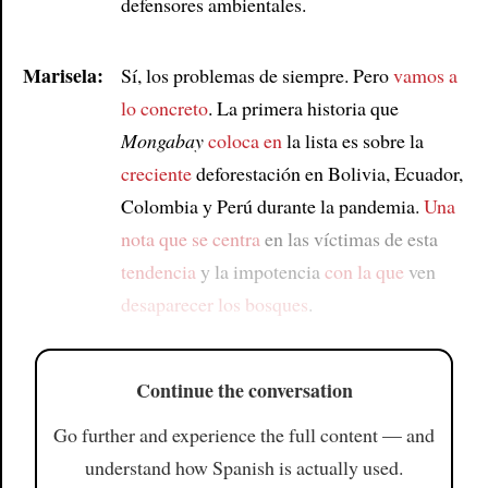
defensores ambientales.
Marisela:
Sí, los problemas de siempre. Pero
vamos a
lo concreto
. La primera historia que
Mongabay
coloca en
la lista es sobre la
creciente
deforestación en Bolivia, Ecuador,
Colombia y Perú durante la pandemia.
Una
nota que se centra
en las víctimas de esta
tendencia
y la impotencia
con la que
ven
desaparecer los bosques
.
Continue the conversation
Go further and experience the full content — and
understand how Spanish is actually used.