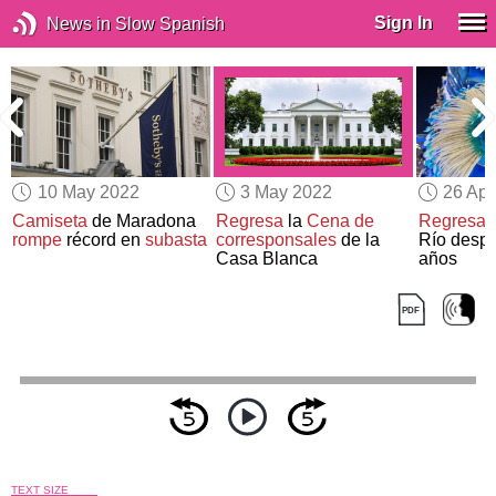
Sign In
News in Slow Spanish
10 May 2022
3 May 2022
26 Apr
l
Camiseta
de Maradona
Regresa
la
Cena de
Regresa
e
rompe
récord en
subasta
corresponsales
de la
Río desp
Casa Blanca
años
TEXT SIZE