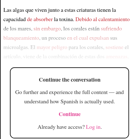
Las algas que viven junto a estas criaturas tienen la
capacidad
de absorber
la toxina.
Debido al calentamiento
de los mares,
sin embargo
, los corales están
sufriendo
blanqueamiento
, un proceso
en el cual expulsan
sus
microalgas. El
mayor peligro
para los corales,
sostiene
el
artículo, viene de la combinación de estas dos
amenazas
.
Continue the conversation
Go further and experience the full content — and
understand how Spanish is actually used.
Continue
Already have access?
Log in
.