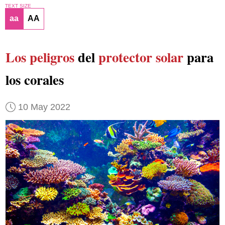
TEXT SIZE
aa
AA
Los peligros
del
protector solar
para
los corales
10 May 2022