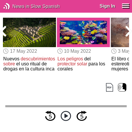
Sign In
News in Slow Spanish
17 May 2022
10 May 2022
3 May
Nuevos
descubrimientos
Los peligros
del
El libro q
sobre
el uso ritual de
protector solar
para los
estereoti
drogas en la cultura inca
corales
mujeres de