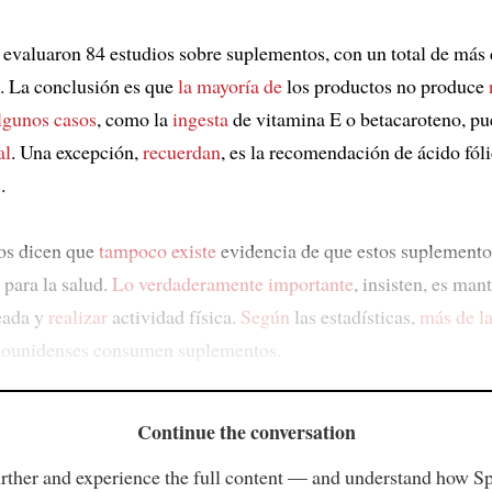
 evaluaron 84 estudios sobre suplementos, con un total de más
s. La conclusión es que
la mayoría de
los productos no produce
lgunos casos
, como la
ingesta
de vitamina E o betacaroteno, p
al
. Una excepción,
recuerdan
, es la recomendación de ácido fól
s
.
cos dicen que
tampoco existe
evidencia de que estos suplement
para la salud.
Lo verdaderamente importante
, insisten, es man
eada y
realizar
actividad física.
Según
las estadísticas,
más de l
adounidenses consumen suplementos.
Continue the conversation
rther and experience the full content — and understand how S