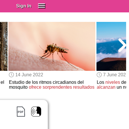
Sign In
SIGN IN
Spanish (Spain)
Spanish (Latino)
SUBSCRIBE
EDUCATIONAL LICENSES
GIFT CARDS
14 June 2022
7 June 2022
OTHER LANGUAGES
el
Estudio de los ritmos circadianos del
Los
niveles
de d
mosquito
ofrece sorprendentes resultados
alcanzan
un nu
ABOUT US
ADJUST COLORS