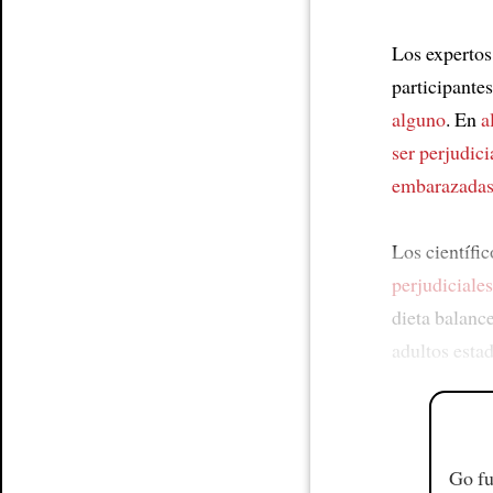
Los expertos
participante
alguno
. En
a
ser perjudici
embarazada
Los científi
perjudiciales
dieta balanc
adultos est
Go fu