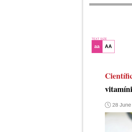
TEXT SIZE
aa
AA
Científi
vitamín
28 June