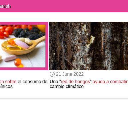
anish
21 June 2022
ten sobre
el consumo de
Una “
red de hongos
”
ayuda a combatir
ínicos
cambio climático