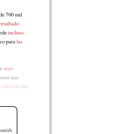
 de 700 mil
resultado
uede
incluso
ico para
las
os
sean
tener una
a mitad de
los
panish