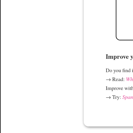
Improve yo
Do you find i
→ Read:
Why
Improve wit
→ Try:
Spani