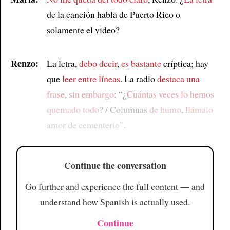
de la canción habla de Puerto Rico o
solamente el video?
Renzo:
La letra,
debo decir
,
es bastante
críptica; hay
que
leer entre líneas
. La radio
destaca una
frase
,
sin embargo
: “¿
Cuántas veces
lo hemos
quemado todo
? / Columnas
de humo
,
llámalo
amor de cementerio”.
Continue the conversation
Go further and experience the full content — and
understand how Spanish is actually used.
Continue