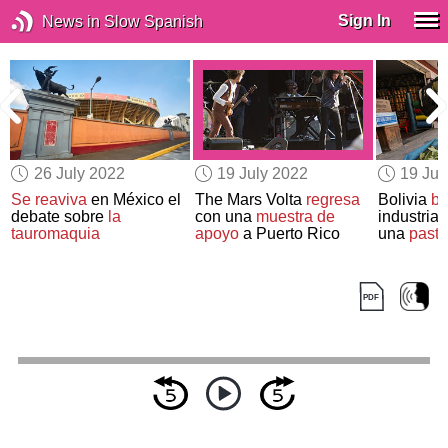
Sign In
News in Slow Spanish
26 July 2022
19 July 2022
19 Jul
Se reaviva
en México el
The Mars Volta
regresa
Bolivia
bu
debate sobre
la
con una
muestra de
industrial
tauromaquia
apoyo
a Puerto Rico
una
pasta