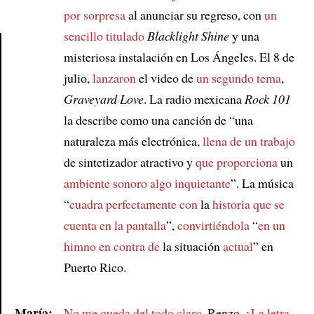
por sorpresa
al anunciar su regreso, con
un
sencillo titulado
Blacklight Shine
y una
misteriosa instalación en Los Ángeles. El 8 de
Article
julio,
lanzaron
el video de
un segundo tema
,
Graveyard Love
. La radio mexicana
Rock 101
la describe como una canción de “una
naturaleza más electrónica,
llena de un trabajo
de sintetizador atractivo y
que proporciona
un
ambiente sonoro
algo inquietante
”. La música
“
cuadra perfectamente con
la
historia que se
cuenta
en la pantalla
”,
convirtiéndola
“
en un
himno en contra de
la situación
actual
” en
Puerto Rico.
María:
No me queda del todo claro
, Renzo. ¿
La letra