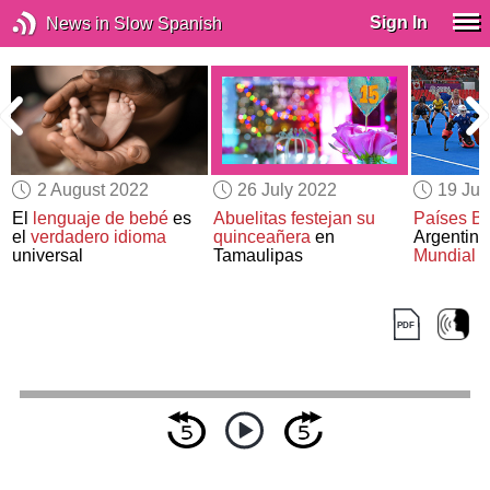
Sign In
News in Slow Spanish
2 August 2022
26 July 2022
19 Jul
El
lenguaje de bebé
es
Abuelitas
festejan su
Países Ba
el
verdadero idioma
quinceañera
en
Argentina 
universal
Tamaulipas
Mundial
d