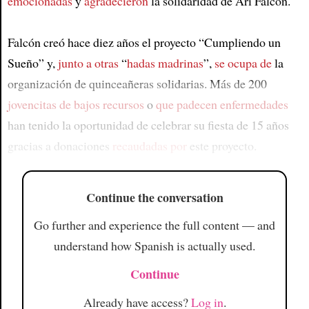
emocionadas
y
agradecieron
la solidaridad de Ari Falcón.
Falcón creó hace diez años el proyecto “Cumpliendo un
Sueño” y,
junto a otras
“
hadas madrinas
”,
se ocupa de
la
organización de quinceañeras solidarias. Más de 200
jovencitas de bajos recursos
o
que padecen enfermedades
han tenido la oportunidad de celebrar su fiesta de 15 años
gracias a donaciones
recaudadas por
este proyecto.
Continue the conversation
Go further and experience the full content — and
understand how Spanish is actually used.
Continue
Already have access?
Log in
.