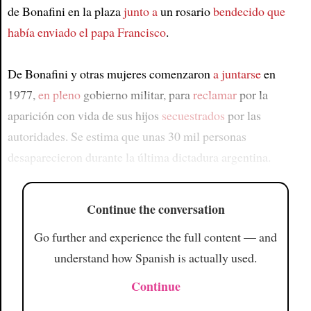
de Bonafini en la plaza
junto a
un rosario
bendecido
que
había enviado el papa Francisco
.
De Bonafini y otras mujeres comenzaron
a juntarse
en
1977,
en pleno
gobierno militar, para
reclamar
por la
aparición con vida de sus hijos
secuestrados
por las
autoridades. Se estima que unas 30 mil personas
desaparecieron durante la última dictadura argentina.
Continue the conversation
Go further and experience the full content — and
understand how Spanish is actually used.
Continue