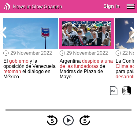
Sign In
News in Slow Spanish
29 November 2022
29 November 2022
22 No
El
gobierno
y la
Argentina
despide a una
La Confer
oposición de Venezuela
de las fundadoras
de
Clima
acu
retoman
el diálogo en
Madres de Plaza de
para paí
México
Mayo
desarroll