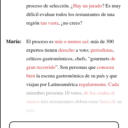
proceso de selección. ¿
Hay un jurado
? Es muy
difícil evaluar todos los restaurantes de una
región
tan vasta
, ¿no crees?
María:
El proceso es
más o menos así
: más de 300
expertos tienen
derecho
a voto;
periodistas
,
críticos gastronómicos, chefs, “gourmets
de
gran recorrido
”. Son personas que
conocen
bien
la escena gastronómica de su país y que
viajan por Latinoamérica
regularmente
.
Cada
miembro presenta 10 votos,
de los cuales
al
menos
tres restaurantes deben estar
fuera de
su
país.