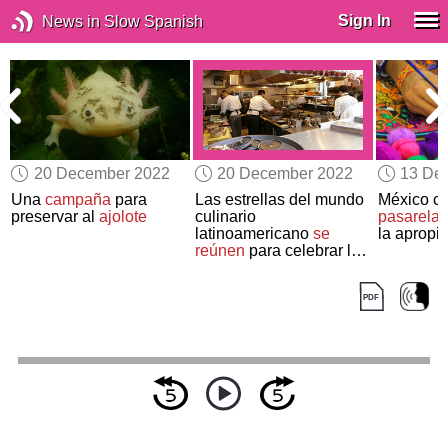
Sign In
News in Slow Spanish
20 December 2022
20 December 2022
13 De
Una
campaña
para
Las estrellas del mundo
México cr
preservar al
ajolote
culinario
pasarela
latinoamericano
se
la apropia
reúnen
para celebrar lo
mejor del 2022