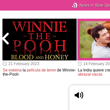
News in Slow Sp
21 February 2023
14 February 2
Se estrena
la
película de terror
de Winnie-
La India quiere cr
the-Pooh
abrazar vacas