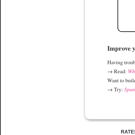
Improve yo
Having trou
→ Read:
Why
Want to build
→ Try:
Spani
RATE