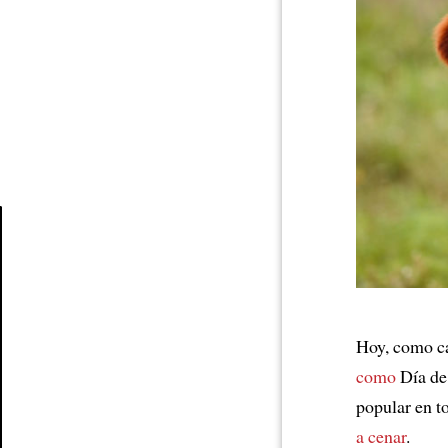
Article
Hoy, como ca
como
Día de
popular en t
a cenar
.