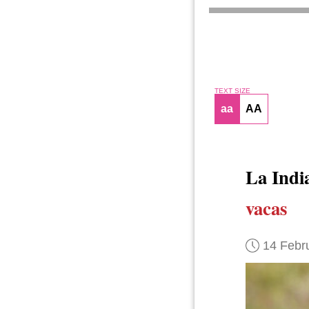
TEXT SIZE
aa
AA
La Indi
vacas
14 Febr