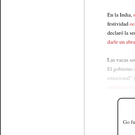
En la India,
festividad
oc
declaró la s
darle un abr
Las vacas s
El gobierno
emocional” 
muchas críti
Go fu