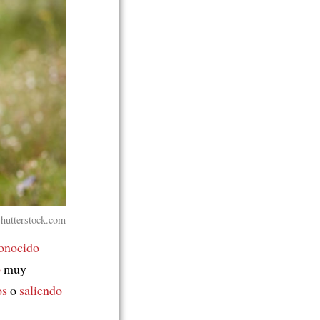
hutterstock.com
onocido
o
muy
os
o
saliendo