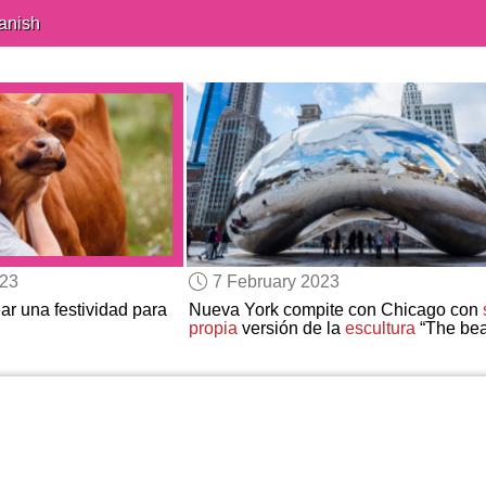
anish
023
7 February 2023
ear una festividad para
Nueva York compite con Chicago con
propia
versión de la
escultura
“The be