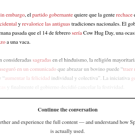
sin embargo
, el
partido gobernante
quiere que la gente
rechace
e
cidental
y
revalorice las antiguas
tradiciones nacionales. El go
emana pasada que el 14 de febrero
sería
Cow Hug Day, una ocasi
azo
a una vaca.
on consideradas
sagradas
en el hinduismo, la religión mayoritaria
aseguró en un comunicado
que abrazar un bovino puede “
traer
y “
aumentar la felicidad
individual y colectiva”. La iniciativa
g
cas
y finalmente el gobierno decidió cancelar la festividad.
Continue the conversation
rther and experience the full content — and understand how S
is actually used.