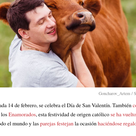
Goncharov_Artem / S
da 14 de febrero, se celebra el Día de San Valentín. También
c
 los
Enamorados
, esta festividad de origen católico
se ha vuelt
odo el mundo y las
parejas festejan
la ocasión
haciéndose regal