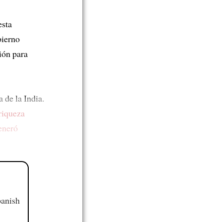
sta
bierno
ón para
 de la India.
 riqueza
eneró
panish