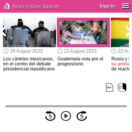
Sign In
News in Slow Spanish
29 August 2023
22 August 2023
22 Aug
Los cárteles mexicanos,
Guatemala vota por el
Rusia y B
en el centro del debate
progresismo
su amista
presidencial republicano
de reacto