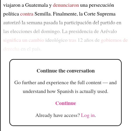
viajaron a Guatemala y
denunciaron
una persecución
política
contra
Semilla. Finalmente, la Corte Suprema
autorizó la semana pasada la participación del partido en
las elecciones del domingo. La presidencia de Arévalo
significa un cambio
ideológico
tras
12 años de
gobiernos de
derecha
en el país.
Continue the conversation
Go further and experience the full content — and
understand how Spanish is actually used.
Continue
Already have access?
Log in
.