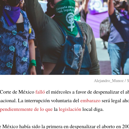
Alejandro_Munoz / S
Corte de México
falló
el miércoles a favor de despenalizar el a
 nacional. La interrupción voluntaria del
embarazo
será legal ah
pendientemente de lo que
la
legislación
local diga.
 México había sido la primera en despenalizar el aborto en 20