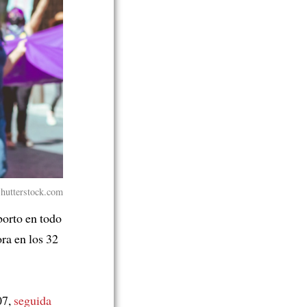
hutterstock.com
borto en todo
ora en los 32
07,
seguida