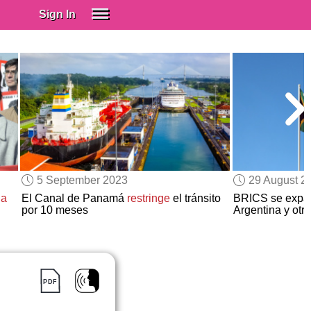
Sign In
SIGN IN
Spanish (Spain)
Spanish (Latino)
SUBSCRIBE
EDUCATIONAL LICENSES
GIFT CARDS
5 September 2023
29 August 2
OTHER LANGUAGES
da
El Canal de Panamá
restringe
el tránsito
BRICS se expan
por 10 meses
Argentina y otr
ABOUT US
ADJUST COLORS