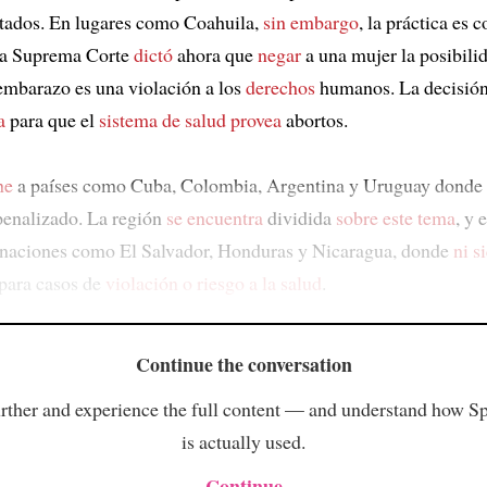
tados. En lugares como Coahuila,
sin embargo
, la práctica es 
La Suprema Corte
dictó
ahora que
negar
a una mujer la posibili
embarazo es una violación a los
derechos
humanos. La decisió
a
para que el
sistema de salud provea
abortos.
ne
a países como Cuba, Colombia, Argentina y Uruguay donde 
penalizado. La región
se encuentra
dividida
sobre este tema
, y 
 naciones como El Salvador, Honduras y Nicaragua, donde
ni s
para casos de
violación o riesgo a la salud
.
Continue the conversation
rther and experience the full content — and understand how S
is actually used.
Continue