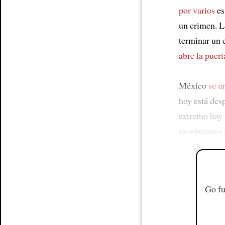
por varios
es
un crimen. 
terminar un 
abre la puert
México
se u
hoy está des
extremo hay
excepciones 
Go fu