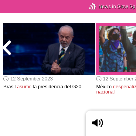
News in Slow Sp
12 September 2023
12 September 
Brasil
asume
la presidencia del G20
México
despenali
nacional