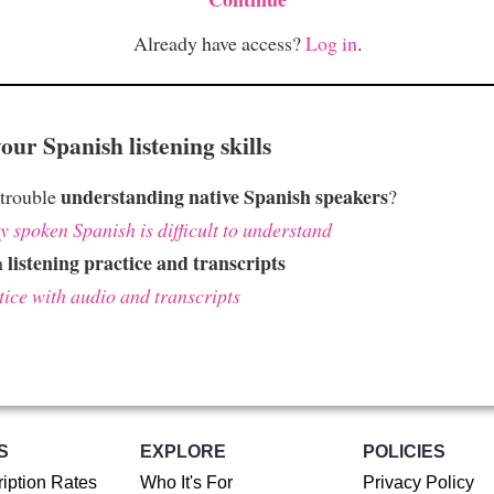
Already have access?
Log in
.
ur Spanish listening skills
understanding native Spanish speakers
 trouble
?
 spoken Spanish is difficult to understand
listening practice and transcripts
h
tice with audio and transcripts
S
EXPLORE
POLICIES
iption Rates
Who It's For
Privacy Policy