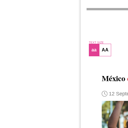
TEXT SIZE
aa
AA
México
12 Sept