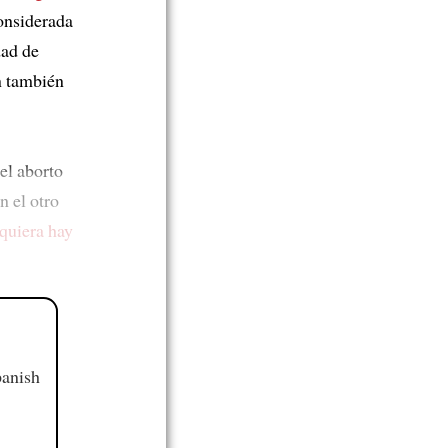
considerada
dad de
n también
el aborto
en el otro
iquiera hay
panish