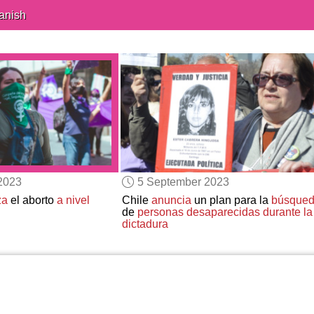
anish
2023
5 September 2023
za
el aborto
a nivel
Chile
anuncia
un plan para la
búsque
de
personas desaparecidas
durante la
dictadura