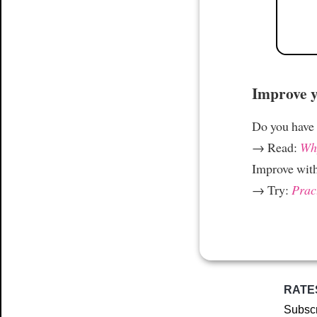
Improve yo
Do you have
→ Read:
Why
Improve wit
→ Try:
Prac
RATE
Subscr