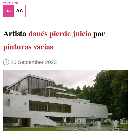
TEXT SIZE
aa
AA
Artista
danés
pierde juicio
por
pinturas vacías
26 September 2023