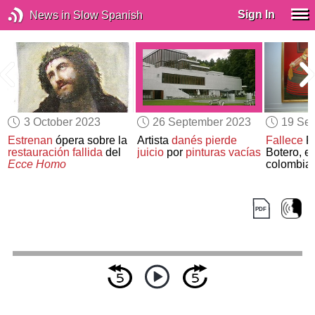
Sign In
News in Slow Spanish
3 October 2023
26 September 2023
19 Se
Estrenan
ópera sobre la
Artista
danés
pierde
Fallece
F
restauración fallida
del
juicio
por
pinturas vacías
Botero, el
Ecce Homo
colombia