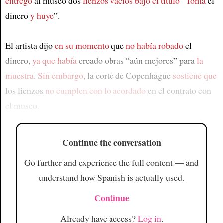
entregó
al museo dos
lienzos vacíos
bajo el título
“
Toma
el
dinero
y huye
”.
El artista dijo
en su momento
que
no había robado
el
dinero,
ya que había
creado obras “aún mejores” para
la
muestra
.
Sin embargo
, la corte de Copenhague
sostiene que
los lienzos
no cumplen con
lo acordado
en el contrato con
el museo.
Continue the conversation
Go further and experience the full content — and
understand how Spanish is actually used.
Continue
Already have access?
Log in
.