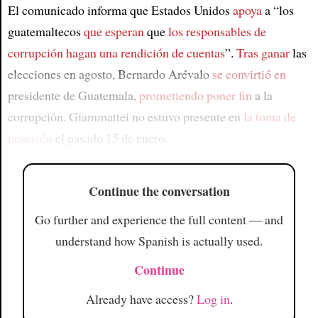
El comunicado informa que Estados Unidos
apoya
a “los
guatemaltecos
que esperan
que
los responsables de
corrupción
hagan una rendición de cuentas
”.
Tras ganar
las
elecciones en agosto, Bernardo Arévalo
se convirtió en
presidente de Guatemala,
prometiendo poner fin
a la
corrupción. Giammattei no estuvo presente en
la toma de
posesión
el pasado 15 de enero.
Continue the conversation
Go further and experience the full content — and
understand how Spanish is actually used.
Continue
Already have access?
Log in
.