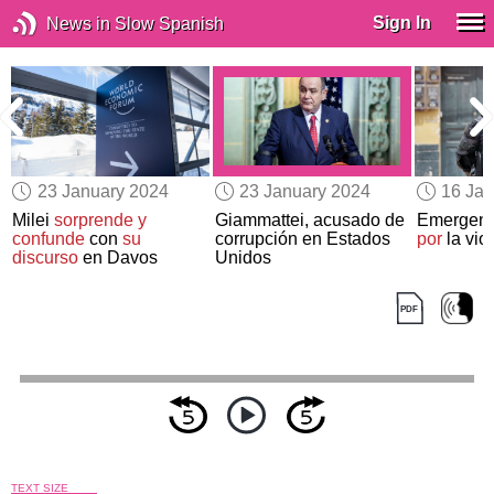
Sign In
News in Slow Spanish
23 January 2024
23 January 2024
16 Jan
Milei
sorprende y
Giammattei, acusado de
Emergenc
confunde
con
su
corrupción en Estados
por
la vio
discurso
en Davos
Unidos
TEXT SIZE