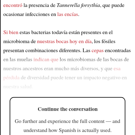
encontró
la presencia de
Tannerella forsythia
, que puede
ocasionar infecciones en
las encías
.
Si bien
estas bacterias todavía están presentes en el
microbioma de
nuestras bocas
hoy en día
, los fósiles
presentan combinaciones diferentes. Las
cepas
encontradas
en las muelas
indican que
los microbiomas de las bocas de
nuestros ancestros eran mucho más diversos, y que
esa
pérdida
de diversidad puede tener un impacto negativo en
nuestra salud.
Continue the conversation
Go further and experience the full content — and
understand how Spanish is actually used.