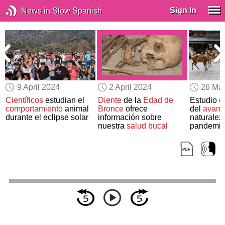
Sign In
News in Slow Spanish
9 April 2024
2 April 2024
26 Ma
Científicos
estudian el
Diente
de la
Edad de
Estudio
d
comportamiento
animal
Bronce
ofrece
del
avanc
durante el eclipse solar
información sobre
naturalez
nuestra
salud bucal
pandemi