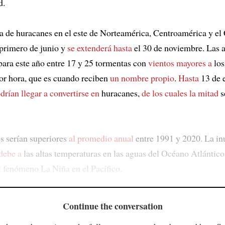
d.
 de huracanes en el este de Norteamérica, Centroamérica y el
primero de junio y
se extenderá hasta
el 30 de noviembre. Las 
ara este año entre 17 y 25 tormentas con
vientos mayores a
los
or hora, que es cuando reciben
un nombre propio
.
Hasta
13 de 
drían llegar a convertirse en
huracanes,
de los cuales la mitad
s
 serían superiores
al promedio anual
entre 1991 y 2020. La in
debe a
las altas temperaturas en las aguas del Océano Atlántico 
l fenómeno La Niña en el Pacífico.
Continue the conversation