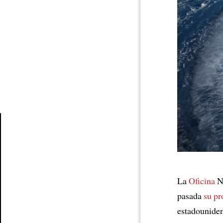
Article
La
Oficina
Na
pasada
su pr
estadouniden