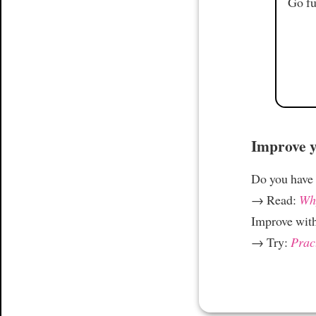
Go fu
Improve yo
Do you have
→ Read:
Why
Improve wit
→ Try:
Prac