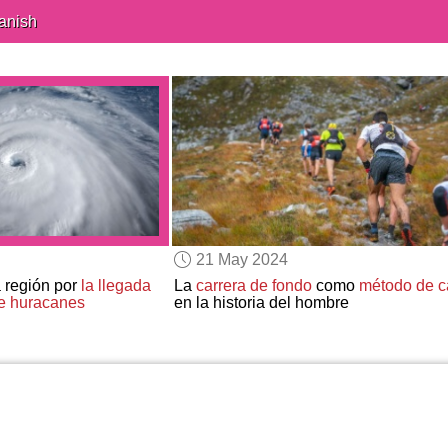
anish
21 May 2024
 región por
la llegada
La
carrera de fondo
como
método de c
e huracanes
en la historia del hombre