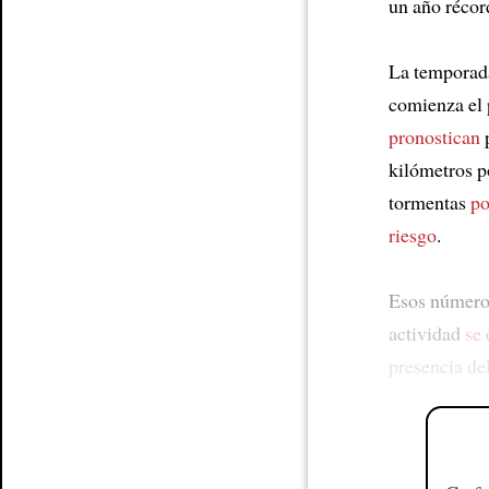
un año récor
La temporada
comienza el 
pronostican
p
kilómetros p
tormentas
po
riesgo
.
Esos números
actividad
se 
presencia de