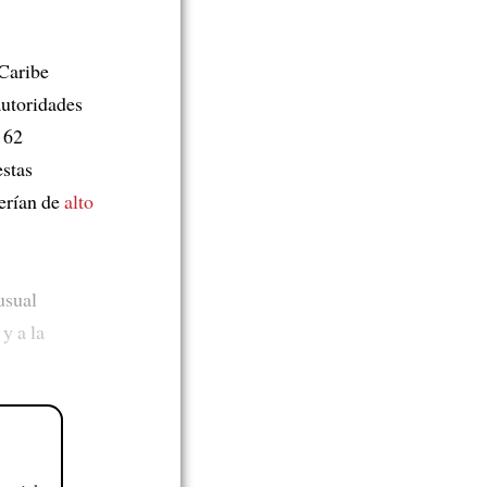
 Caribe
autoridades
 62
estas
erían de
alto
usual
y a la