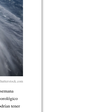
 Shutterstock.com
 semana
eorológico
odrían tener