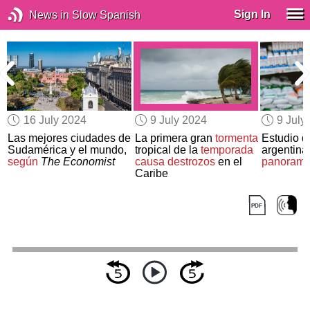
Sign In
News in Slow Spanish
16 July 2024
9 July 2024
9 July
Las mejores ciudades de
La primera gran
tormenta
Estudio d
Sudamérica y el mundo,
tropical de la
temporada
argentin
según
The Economist
causa destrozos
en el
panoram
Caribe