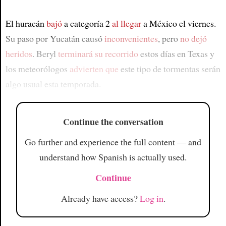
El huracán
bajó
a categoría 2
al llegar
a México el viernes.
Su paso por Yucatán causó
inconvenientes
, pero
no dejó
heridos
. Beryl
terminará su recorrido
estos días en Texas y
los meteorólogos
advierten que
este tipo de tormentas serán
algo usual esta temporada.
Continue the conversation
Go further and experience the full content — and
understand how Spanish is actually used.
Continue
Already have access?
Log in
.