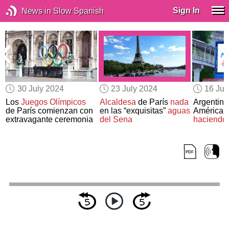
Sign In
News in Slow Spanish
30 July 2024
23 July 2024
16 Jul
Los
Juegos Olímpicos
Alcaldesa
de París
nada
Argentin
de París comienzan con
en las “exquisitas”
aguas
América 
extravagante ceremonia
del Sena
haciendo