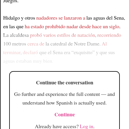
Juegos.
Hidalgo y otros
nadadores se lanzaron a
las aguas del Sena,
en las que
ha estado prohibido nadar
desde hace un siglo
.
La alcaldesa
probó varios estilos de natación
,
recorriendo
100 metros
cerca de
la catedral de Notre Dame.
Al
terminar
,
declaró
que el Sena era “exquisito” y que sus
aguas estaban muy bien.
Continue the conversation
Go further and experience the full content — and
understand how Spanish is actually used.
Continue
Already have access?
Log in
.