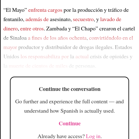
“El Mayo”
enfrenta cargos
por la producción y tráfico de
fentanilo,
además de
asesinato,
secuestro
, y
lavado de
dinero
,
entre otros
. Zambada y “El Chapo” crearon el cartel
de Sinaloa
a fines de los años ochenta
,
convirtiéndolo en el
mayor
productor y distribuidor de drogas ilegales. Estados
Unidos
los responsabiliza por
la
actual
crisis de opioides y
la
muerte de cientos de miles
de personas.
Continue the conversation
Go further and experience the full content — and
understand how Spanish is actually used.
Continue
Already have access?
Log in
.