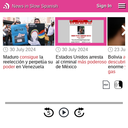
Sign In
News in Slow Spanish
30 July 2024
30 July 2024
23 Jul
Maduro
consigue
la
Estados Unidos arresta
Bolivia
an
reelección y perpetúa su
al criminal
más poderoso
descubrim
poder
en Venezuela
de México
enorme
y
gas