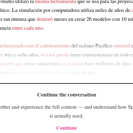
 estudio utilizó la
misma herramienta
que se usa para las proyec
tico. La simulación por computadora utiliza miles de años de
Es tan intensa que
demoró
meses en crear 26 modelos con 10 mi
rencia
entre cada uno
.
relacionado con el calentamiento
del océano Pacífico
oriental
e
re
tres y ocho años,
lo cual puede
tener consecuencias en todo 
prueba que
estas variaciones
ya existían
hace millones de años 
uertes
de las que experimentamos
hoy en día.
Continue the conversation
rther and experience the full content — and understand how S
is actually used.
Continue