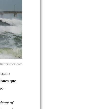
 Shutterstock.com
estado
iones que
ro.
ademy of