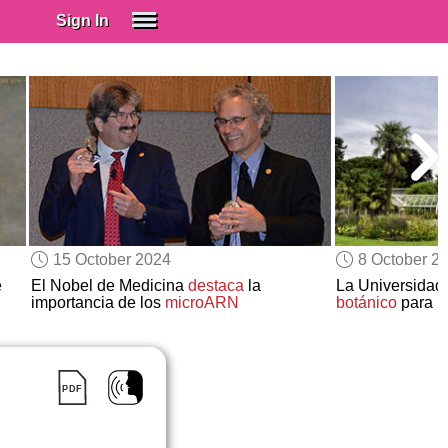
Sign In
SIGN IN
Spanish (Spain)
Spanish (Latino)
SUBSCRIBE
EDUCATIONAL LICENSES
GIFT CARDS
15 October 2024
8 October 2
OTHER LANGUAGES
e
El Nobel de Medicina
destaca
la
La Universida
importancia de los
microARN
botánico
para l
ABOUT US
ADJUST COLORS