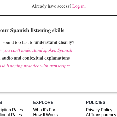
Already have access?
Log in
.
ur Spanish listening skills
understand clearly
 sound too fast to
?
 you can't understand spoken Spanish
audio and contextual explanations
h
sh listening practice with transcripts
S
EXPLORE
POLICIES
iption Rates
Who It's For
Privacy Policy
ional Rates
How It Works
AI Transparency