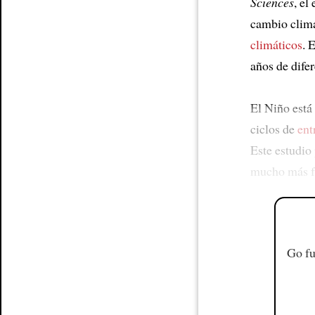
Sciences
, el
cambio climá
climáticos
. 
años de dife
El Niño está
ciclos de
ent
Este estudio
mucho más f
Go fu