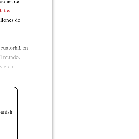
ciones de
datos
llones de
cuatorial, en
el mundo.
y eran
panish