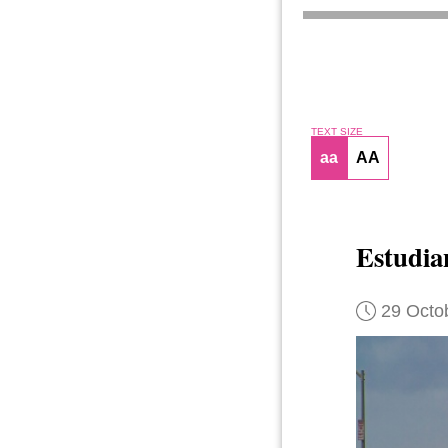
TEXT SIZE
aa
AA
Estudia
29 Octo