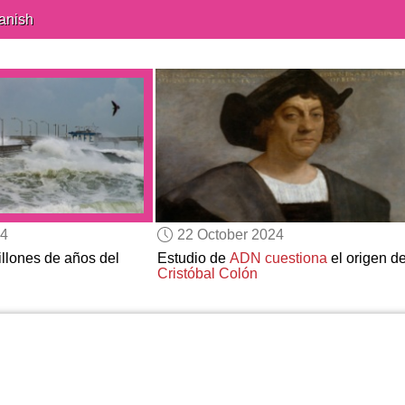
anish
24
22 October 2024
llones de años del
Estudio de
ADN
cuestiona
el origen d
Cristóbal Colón