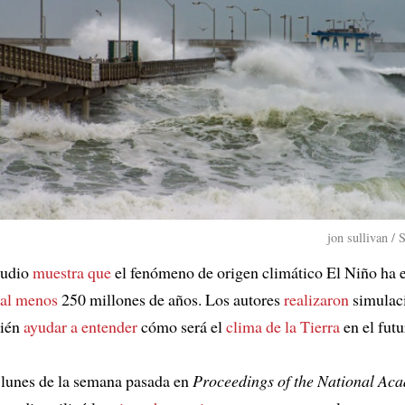
jon sullivan /
tudio
muestra que
el fenómeno de origen climático El Niño ha 
al menos
250 millones de años. Los autores
realizaron
simulac
bién
ayudar a entender
cómo será el
clima de la Tierra
en el futu
 lunes de la semana pasada en
Proceedings of the National Ac