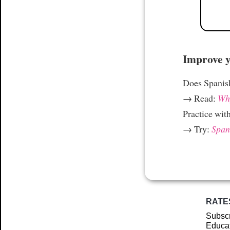
Improve yo
Does Spanish
→ Read:
Why
Practice wit
→ Try:
Spani
RATE
Subscr
Educat