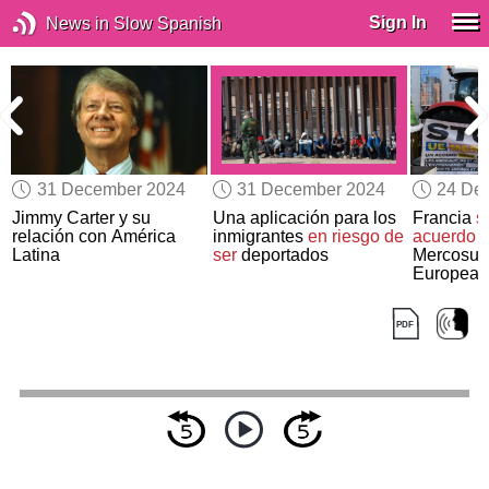
Sign In
News in Slow Spanish
31 December 2024
31 December 2024
24 De
Jimmy Carter y su
Una aplicación para los
Francia
s
relación con América
inmigrantes
en riesgo de
acuerdo
e
Latina
ser
deportados
Mercosur 
Europea