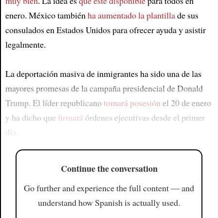
muy bien
. La idea es
que esté disponible
para todos en
enero. México también
ha aumentado
la plantilla
de sus
consulados en Estados Unidos para ofrecer ayuda y asistir
legalmente.
La deportación masiva de inmigrantes ha sido una de las
mayores promesas de la campaña presidencial de Donald
Trump. El líder republicano
tomará posesión
el 20 de enero
y ha dicho que
firmará
órdenes ejecutivas desde el primer
día.
Continue the conversation
Go further and experience the full content — and
understand how Spanish is actually used.