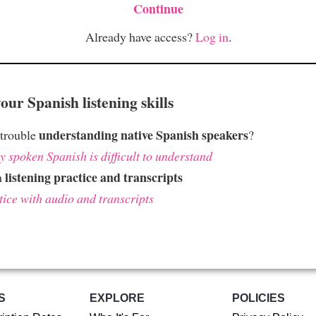
Continue
Already have access?
Log in
.
ur Spanish listening skills
understanding native Spanish speakers
 trouble
?
 spoken Spanish is difficult to understand
listening practice and transcripts
h
tice with audio and transcripts
S
EXPLORE
POLICIES