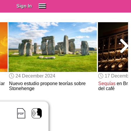
Sign In
SIGN IN
Spanish (Spain)
Spanish (Latino)
SUBSCRIBE
EDUCATIONAL LICENSES
GIFT CARDS
24 December 2024
17 Decembe
OTHER LANGUAGES
lar
Nuevo estudio propone teorías sobre
Sequías
en Bra
Stonehenge
del café
ABOUT US
ADJUST COLORS