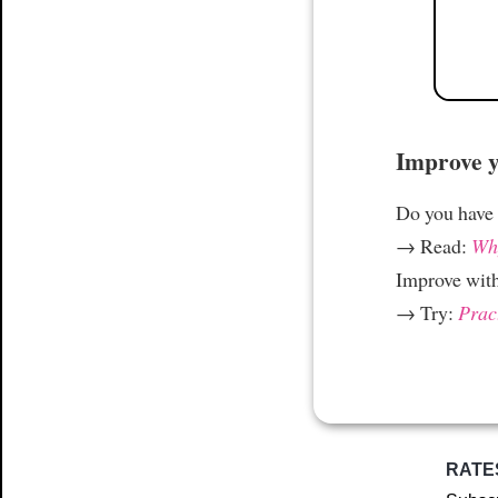
Improve yo
Do you have
→ Read:
Why
Improve wit
→ Try:
Prac
RATE