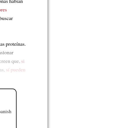
sonas habían
ores
 buscar
as proteínas.
asionar
 creen que,
si
nas,
sí pueden
panish