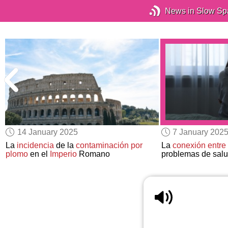
News in Slow Sp
14 January 2025
7 January 202
La
incidencia
de la
contaminación por
La
conexión entre
plomo
en el
Imperio
Romano
problemas de sal