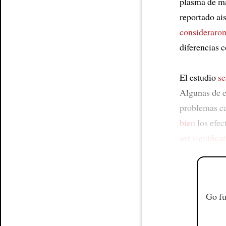
plasma de má
reportado ai
consideraro
diferencias c
El estudio
se
Algunas de e
problemas ca
bien
los efec
ser significa
Go fu