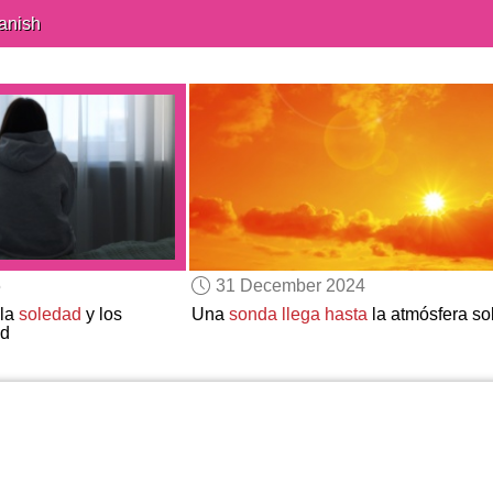
anish
5
31 December 2024
la
soledad
y los
Una
sonda llega hasta
la atmósfera so
ud