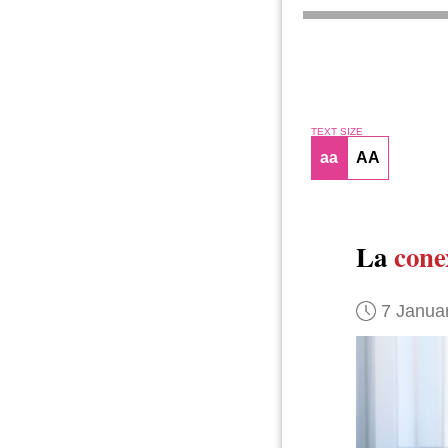
TEXT SIZE
aa
AA
La
cone
7 Janua