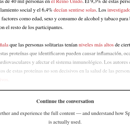
s de 40 mil personas en
el Reino Unido
. El 9,3% de estas per
slamiento social y el 6,4%
decían sentirse solas
. Los
investigad
n
factores como edad, sexo y consumo de alcohol y tabaco para
on el resto de los participantes.
ñala
que las personas solitarias tenían
niveles más altos
de ciert
stas proteínas que identificaron pueden causar inflamación, oc
rdiovasculares y afectar el sistema inmunológico. Los autores
tos de estas proteínas no son decisivos en la salud de las perso
tivos
.
Continue the conversation
rther and experience the full content — and understand how S
is actually used.