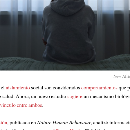
New Afric
 el
aislamiento
social son considerados
comportamientos
que p
 salud. Ahora, un nuevo estudio
sugiere
un mecanismo biológi
 vínculo
entre ambos
.
ción
, publicada en
Nature Human Behaviour
, analizó informaci