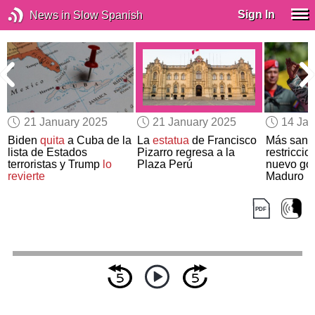
Sign In
News in Slow Spanish
21 January 2025
21 January 2025
14 Jan
a
Biden
quita
a Cuba de la
La
estatua
de Francisco
Más sanc
lista de Estados
Pizarro regresa a la
restriccio
terroristas y Trump
lo
Plaza Perú
nuevo go
revierte
Maduro