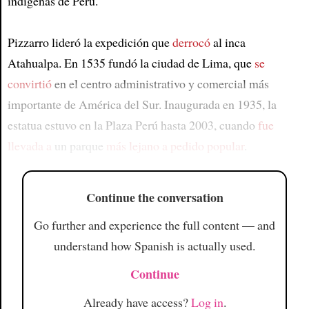
indígenas de Perú.
Pizzarro lideró la expedición que
derrocó
al inca
Atahualpa. En 1535 fundó la ciudad de Lima, que
se
convirtió
en el centro administrativo y comercial más
importante de América del Sur. Inaugurada en 1935, la
estatua estuvo en la Plaza Perú hasta 2003, cuando
fue
llevada a
un parque
más lejano
a pedido popular
.
Continue the conversation
Go further and experience the full content — and
understand how Spanish is actually used.
Continue
Already have access?
Log in
.