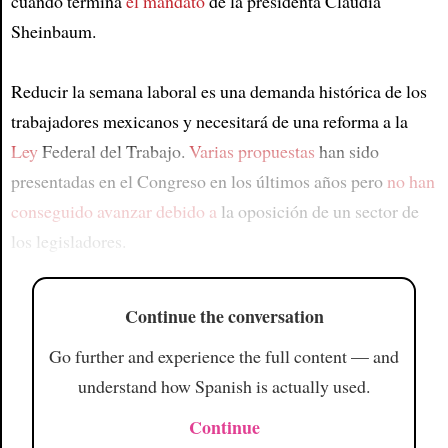
cuando termina
el mandato
de la presidenta Claudia
Sheinbaum.
Reducir la semana laboral es una demanda histórica de los
trabajadores mexicanos y necesitará de una reforma a la
Ley
Federal del Trabajo.
Varias propuestas
han sido
presentadas en el Congreso en los últimos años pero
no han
conseguido avanzar
debido a
la oposición de un sector de
los legisladores.
Continue the conversation
Go further and experience the full content — and
understand how Spanish is actually used.
Continue