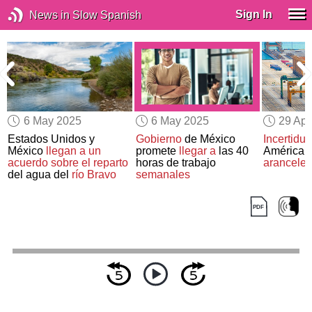
Sign In
News in Slow Spanish
6 May 2025
6 May 2025
29 Apr
Estados Unidos y
Gobierno
de México
Incertidu
México
llegan a un
promete
llegar a
las 40
América 
acuerdo
sobre el reparto
horas de trabajo
aranceles
del agua del
río Bravo
semanales