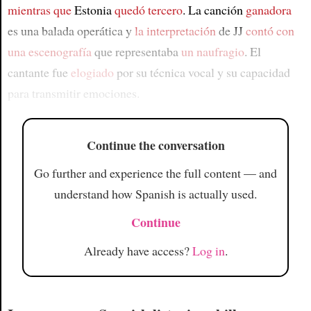
mientras que
Estonia
quedó tercero
. La canción
ganadora
es una balada operática y
la interpretación
de JJ
contó con
una escenografía
que representaba
un naufragio
. El
cantante fue
elogiado
por su técnica vocal y su capacidad
para transmitir emociones.
Continue the conversation
Go further and experience the full content — and
understand how Spanish is actually used.
Continue
Already have access?
Log in
.