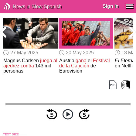
Sign In
News in Slow Spanish
27 May 2025
20 May 2025
13 Ma
Magnus Carlsen
juega al
Austria
gana
el
Festival
El Eterna
ajedrez contra
143 mil
de la Canción
de
en Netflix
personas
Eurovisión
TEXT SIZE