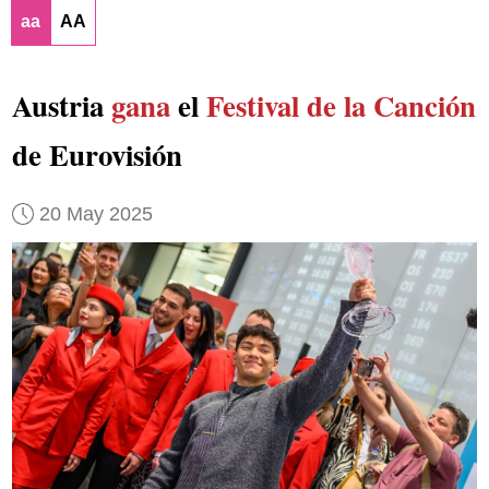
aa
AA
Austria
gana
el
Festival de la Canción
de Eurovisión
20 May 2025