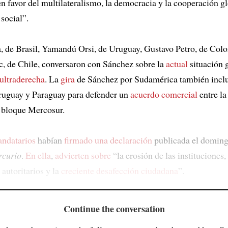
n favor del multilateralismo, la democracia y la cooperación g
 social”.
a, de Brasil, Yamandú Orsi, de Uruguay, Gustavo Petro, de Col
c, de Chile, conversaron con Sánchez sobre la
actual
situación g
 ultraderecha
. La
gira
de Sánchez por Sudamérica también inclu
Uruguay y Paraguay para defender un
acuerdo comercial
entre la
 bloque Mercosur.
ndatarios
habían
firmado una declaración
publicada el doming
rcurio
.
En ella
,
advierten sobre
“la erosión de las instituciones,
autoritarios y la
creciente desafección ciudadana
”.
Continue the conversation