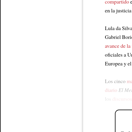
compartido
e
en la justicia
Lula da Silv
Gabriel Bori
avance de la
oficiales a 
Europea y el
Los cinco
ma
diario
El Me
los
discursos