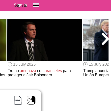
Sign In
SIGN IN
Spanish (Spain)
Spanish (Latino)
SUBSCRIBE
EDUCATIONAL LICENSES
GIFT CARDS
15 July 2025
15 July 202
OTHER LANGUAGES
Trump
amenaza
con
aranceles
para
Trump anuncia
dos
proteger a Jair Bolsonaro
Unión Europea
ABOUT US
ADJUST COLORS