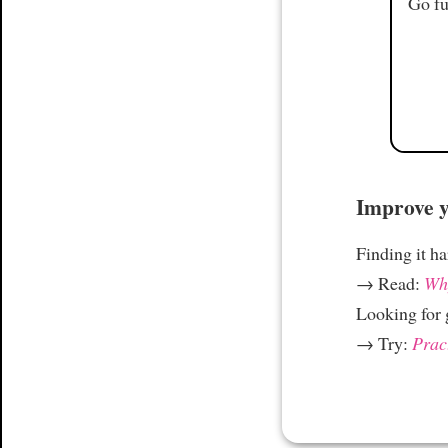
Go fu
Improve yo
Finding it h
→ Read:
Why
Looking for
→ Try:
Prac