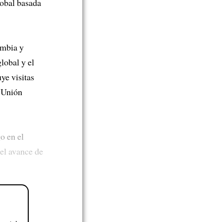
lobal basada
ombia y
lobal y el
ye visitas
 Unión
o en el
 el avance de