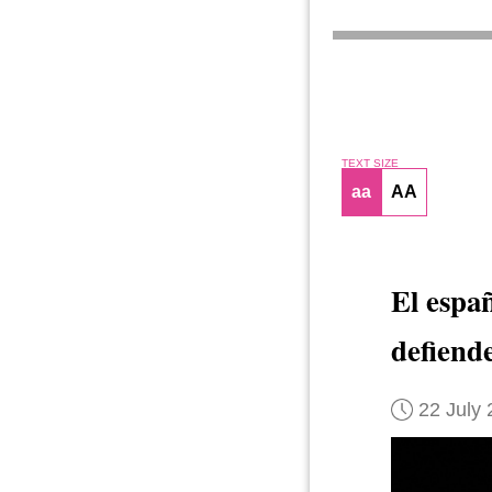
TEXT SIZE
aa
AA
El espa
defiend
22 July