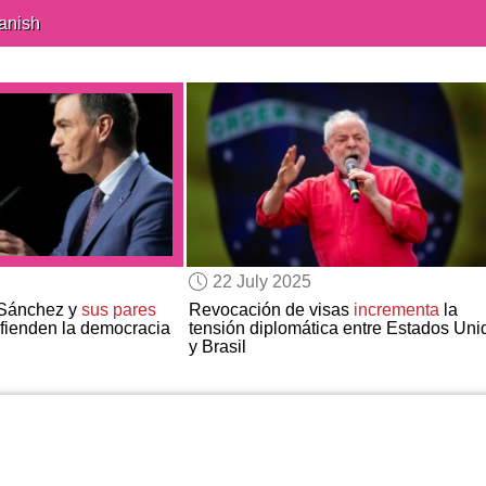
anish
22 July 2025
 Sánchez y
sus pares
Revocación de visas
incrementa
la
fienden la democracia
tensión diplomática entre Estados Uni
y Brasil