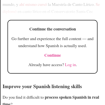
mundo, y
ahí mismo
cursó
la Maestría de Canto Lírico.
Se
diplomó
en canto lírico en el Conservatorio Santa Cec
Continue the conversation
Go further and experience the full content — and
understand how Spanish is actually used.
Continue
Already have access?
Log in
.
Improve your Spanish listening skills
process spoken Spanish in real
Do you find it difficult to
time
?