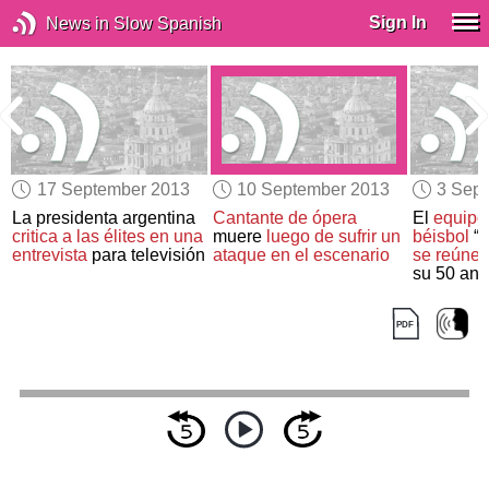
Sign In
News in Slow Spanish
17 September 2013
10 September 2013
3 Sep
La presidenta argentina
Cantante de ópera
El
equipo
critica a las élites
en una
muere
luego de sufrir
un
béisbol
“L
entrevista
para televisión
ataque
en el escenario
se reúne
p
su 50 ani