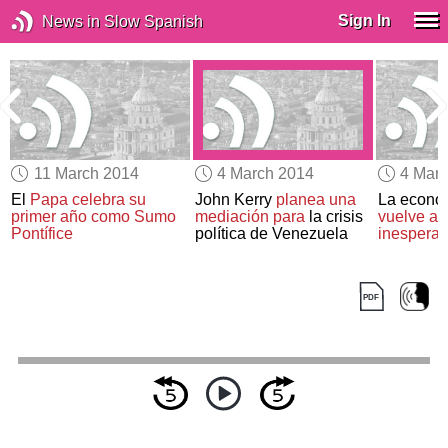
Sign In
News in Slow Spanish
11 March 2014
4 March 2014
4 Mar
e
El
Papa
celebra su
John Kerry
planea una
La econom
primer año
como Sumo
mediación para
la crisis
vuelve a 
Pontífice
política de Venezuela
inespera