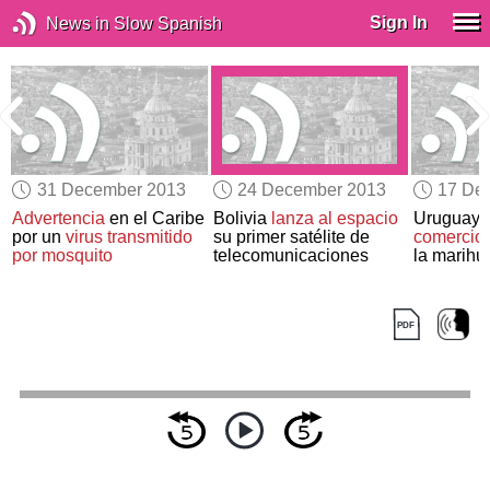
Sign In
News in Slow Spanish
31 December 2013
24 December 2013
17 De
Advertencia
en el Caribe
Bolivia
lanza al espacio
Uruguay
por un
virus transmitido
su primer satélite de
comercio
por mosquito
telecomunicaciones
la marihu