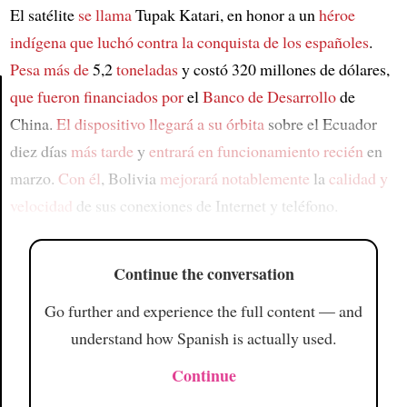
El satélite
se llama
Tupak Katari, en honor a un
héroe
indígena que luchó
contra la conquista de los españoles
.
Pesa más de
5,2
toneladas
y costó 320 millones de dólares,
que fueron financiados por
el
Banco de Desarrollo
de
China.
El dispositivo llegará a su órbita
sobre el Ecuador
Article
diez días
más tarde
y
entrará en funcionamiento recién
en
marzo.
Con él
, Bolivia
mejorará notablemente
la
calidad y
velocidad
de sus conexiones de Internet y teléfono.
Continue the conversation
Go further and experience the full content — and
understand how Spanish is actually used.
Continue