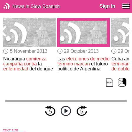
Sign In
News in Slow Spanish
5 November 2013
29 October 2013
29 Oct
Nicaragua
comienza
Las
elecciones de medio
Cuba anu
s
campaña contra
la
término
marcan
el futuro
terminará
enfermedad
del dengue
político de Argentina
de doble
TEXT SIZE