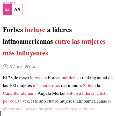
TEXT SIZE
aa
AA
Forbes
incluye
a líderes
latinoamericanas
entre las mujeres
más influyentes
3 June 2014
El 28 de mayo la
revista
Forbes
publicó
su ranking anual de
las 100 mujeres
más poderosas
del mundo.
Si bien
la
Canciller alemana
Angela Merkel
volvió a liderar la lista
por cuarta vez
, este año cuatro mujeres latinoamericanas
se
ubicaron dentro
de las
primeras treinta posiciones
.