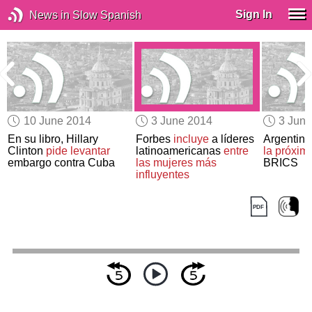
Sign In
News in Slow Spanish
10 June 2014
3 June 2014
3 Jun
En su libro, Hillary
Forbes
incluye
a líderes
Argentin
Clinton
pide levantar
latinoamericanas
entre
la próxim
embargo contra Cuba
las mujeres más
BRICS
influyentes