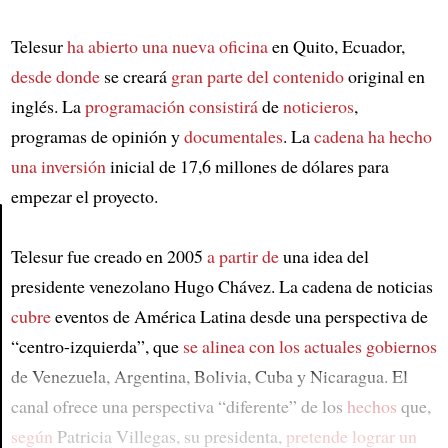
Telesur
ha abierto una nueva oficina
en Quito, Ecuador,
desde donde
se creará
gran parte del contenido
original en
inglés. La
programación consistirá
de
noticieros
,
programas de opinión y
documentales
. La
cadena
ha hecho
una inversión
inicial de 17,6 millones de dólares para
empezar el proyecto.
Telesur fue creado en 2005
a partir de
una idea del
Article
presidente venezolano Hugo Chávez. La cadena de noticias
cubre
eventos de América Latina desde una perspectiva de
“centro-izquierda”, que
se alinea con los actuales gobiernos
de Venezuela, Argentina, Bolivia, Cuba y Nicaragua. El
canal ofrece una perspectiva “diferente” de los
hechos
que,
según
Patricia Villegas, su presidenta,
pretende lograr un