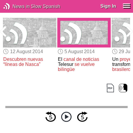
Sign In
News in Slow Spanish
12 August 2014
5 August 2014
29 Jul
Descubren nuevas
El
canal de noticias
Un
proye
“líneas de Nasca”
Telesur
se vuelve
transform
bilingüe
brasileros