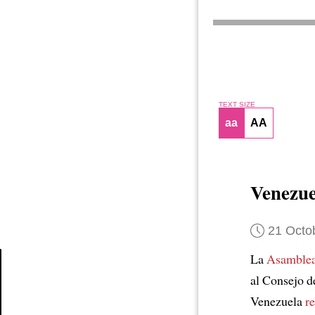
TEXT SIZE
aa
AA
Venezu
21 Octo
La
Asamblea
al Consejo 
Article
Venezuela
r