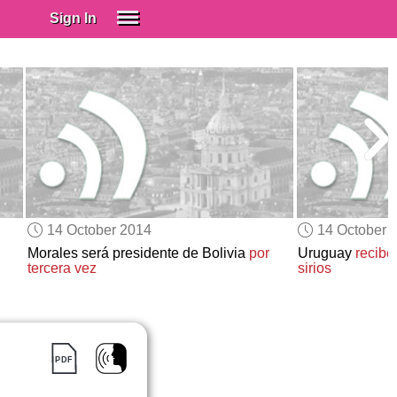
Sign In
SIGN IN
Spanish (Spain)
Spanish (Latino)
SUBSCRIBE
EDUCATIONAL LICENSES
GIFT CARDS
14 October 2014
14 October 
OTHER LANGUAGES
Morales será presidente de Bolivia
por
Uruguay
recibe
tercera vez
sirios
ABOUT US
ADJUST COLORS