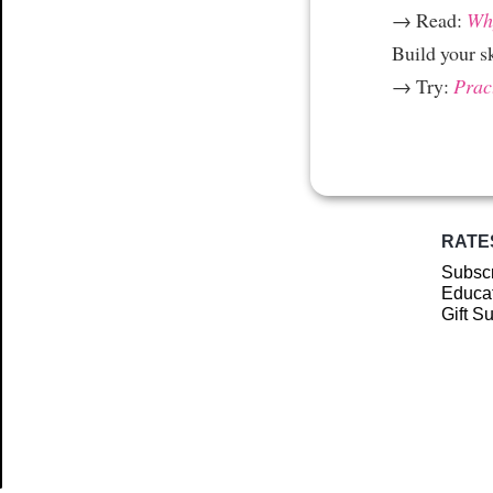
→ Read:
Why
Build your s
→ Try:
Prac
RATE
Subscr
Educat
Gift S