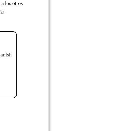
ó
a los otros
ña.
panish