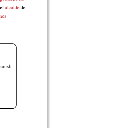
 el
alcalde
de
nes
panish