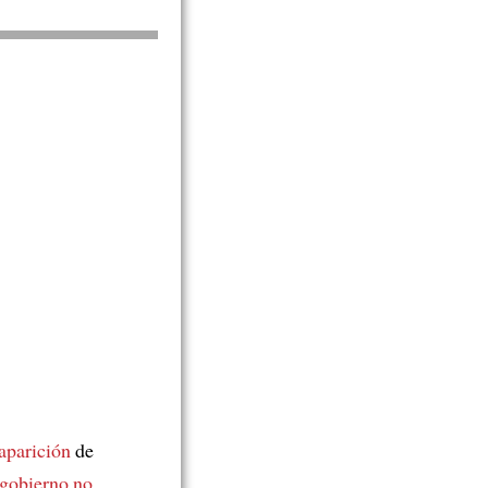
aparición
de
gobierno
no