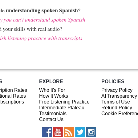
understanding spoken Spanish
ble
?
 you can't understand spoken Spanish
 your skills with real audio?
sh listening practice with transcripts
S
EXPLORE
POLICIES
iption Rates
Who It's For
Privacy Policy
ional Rates
How It Works
AI Transparency
ubscriptions
Free Listening Practice
Terms of Use
Intermediate Plateau
Refund Policy
Testimonials
Cookie Preferen
Contact Us