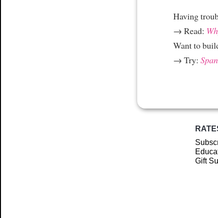
Having trou
→ Read:
Why
Want to build
→ Try:
Spani
RATE
Subscr
Educat
Gift S