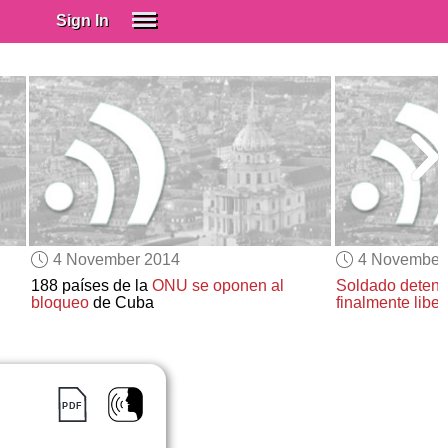
Sign In
SIGN IN
Spanish (Spain)
Spanish (Latino)
SUBSCRIBE
EDUCATIONAL LICENSES
GIFT CARDS
4 November 2014
4 November
OTHER LANGUAGES
188 países de la
ONU
se oponen al
Soldado deteni
bloqueo
de Cuba
finalmente libe
ABOUT US
ADJUST COLORS