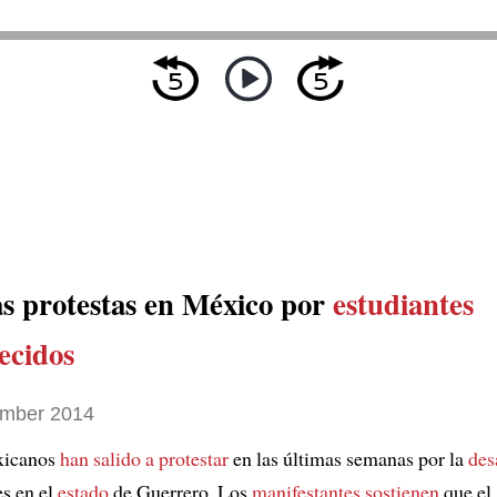
as protestas en México por
estudiantes
ecidos
mber 2014
icanos
han salido a protestar
en las últimas semanas por la
des
es en el
estado
de Guerrero. Los
manifestantes sostienen
que el