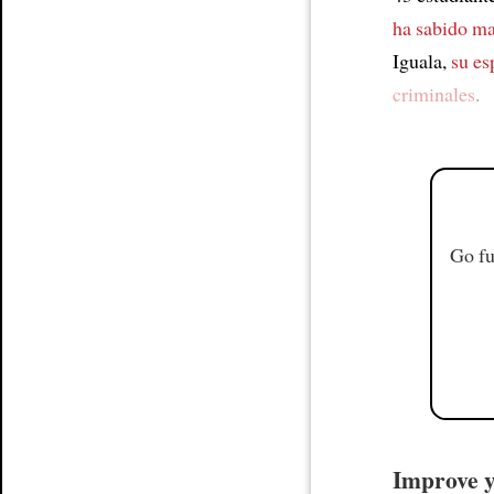
ha sabido ma
Iguala,
su es
criminales
.
Go fu
Improve yo