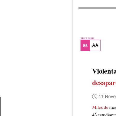
TEXT SIZE
aa
AA
Violent
desapar
11 Nove
Miles de
mex
Article
43 estudiant