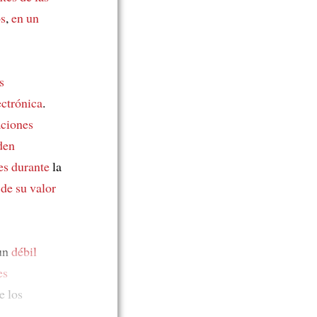
os
,
en un
s
ectrónica
.
aciones
den
es durante
la
 de su valor
un
débil
es
e los