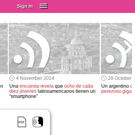
Sign In
SIGN IN
Spanish (Spain)
Spanish (Latino)
SUBSCRIBE
EDUCATIONAL LICENSES
GIFT CARDS
4 November 2014
28 October 
OTHER LANGUAGES
n
Una
encuesta revela
que
ocho de cada
Un argentino
de
diez
jóvenes
latinoamericanos tienen un
perezoso gigan
ABOUT US
“smartphone”
ADJUST COLORS