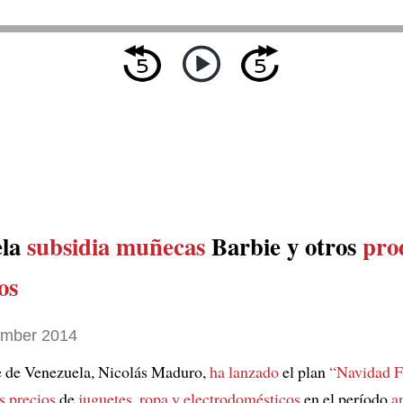
ela
subsidia
muñecas
Barbie y otros
pro
os
ember 2014
e de Venezuela, Nicolás Maduro,
ha lanzado
el plan
“Navidad F
s precios
de
juguetes, ropa y electrodomésticos
en el período
a