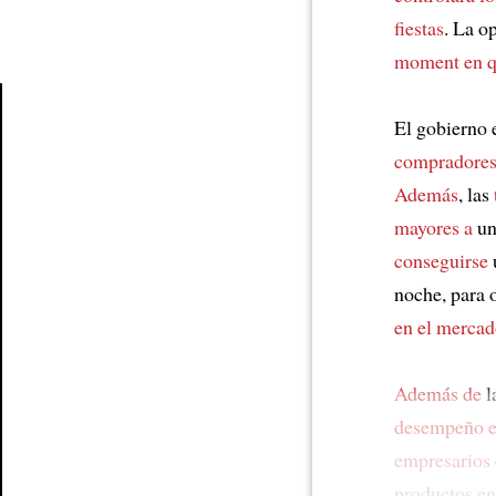
fiestas
. La o
moment en 
El gobierno 
Article
compradore
Además
, las
mayores a
un
conseguirse
noche, para 
en el merca
Además de
l
desempeño 
empresarios
productos en