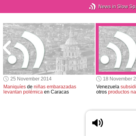
News in Slow Sp
25 November 2014
18 November 
Maniquíes
de
niñas embarazadas
Venezuela
subsid
levantan polémica
en Caracas
otros
productos n