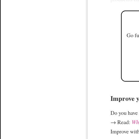
Go fu
Improve yo
Do you have
→ Read:
Why
Improve wit