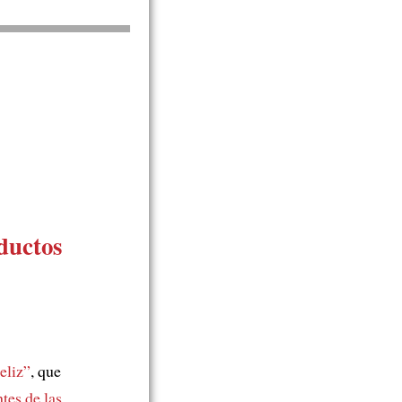
ductos
eliz”
, que
ntes de las