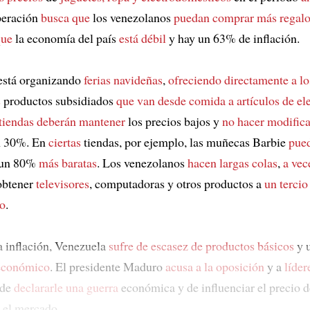
peración
busca que
los venezolanos
puedan comprar más regal
que
la economía del país
está débil
y hay un 63% de inflación.
está organizando
ferias navideñas
,
ofreciendo
directamente a lo
s
productos subsidiados
que van desde comida a artículos de el
tiendas deberán mantener
los precios bajos y
no hacer modific
 30%. En
ciertas
tiendas, por ejemplo, las muñecas Barbie
pue
un 80%
más baratas
. Los venezolanos
hacen largas colas
,
a vec
obtener
televisores
, computadoras y otros productos a
un tercio
do
.
a inflación, Venezuela
sufre de
escasez de productos básicos
y 
económico
. El presidente Maduro
acusa a la oposición
y a
líder
de
declararle una guerra
económica y de influenciar el precio d
 el mercado.