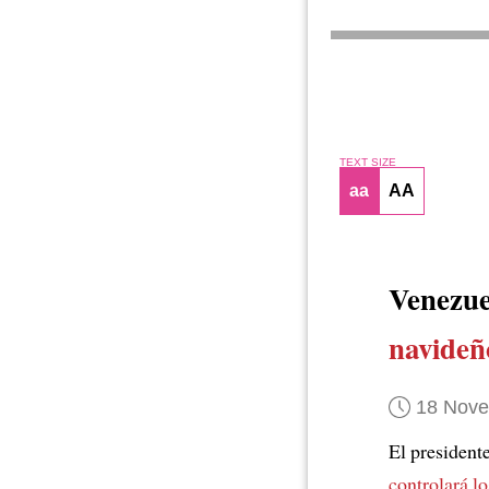
TEXT SIZE
aa
AA
Venezu
navideñ
18 Nov
El president
controlará lo