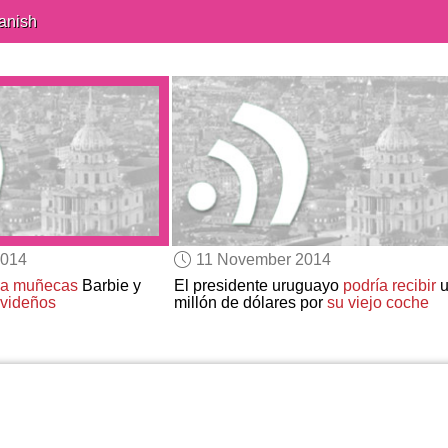
anish
2014
11 November 2014
ia
muñecas
Barbie y
El presidente uruguayo
podría recibir
u
avideños
millón de dólares por
su viejo coche