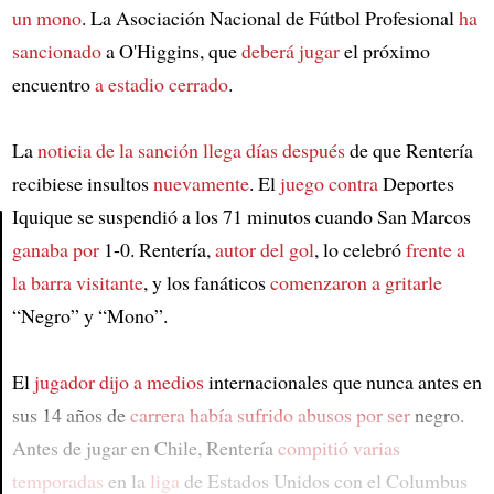
un mono
. La Asociación Nacional de Fútbol Profesional
ha
sancionado
a O'Higgins, que
deberá jugar
el próximo
encuentro
a estadio cerrado
.
La
noticia de la sanción
llega días después
de que Rentería
recibiese insultos
nuevamente
. El
juego contra
Deportes
Iquique se suspendió a los 71 minutos cuando San Marcos
ganaba por
1-0. Rentería,
autor del gol
, lo celebró
frente a
Article
la barra visitante
, y los fanáticos
comenzaron a gritarle
“Negro” y “Mono”.
El
jugador dijo a medios
internacionales que nunca antes en
sus 14 años de
carrera
había sufrido abusos por ser
negro.
Antes de jugar en Chile, Rentería
compitió varias
temporadas
en la
liga
de Estados Unidos con el Columbus