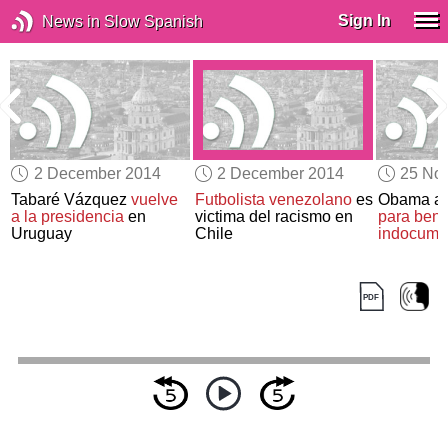
Sign In
News in Slow Spanish
2 December 2014
2 December 2014
25 No
Tabaré Vázquez
vuelve
Futbolista venezolano
es
Obama a
a la presidencia
en
victima del racismo en
para bene
Uruguay
Chile
indocume