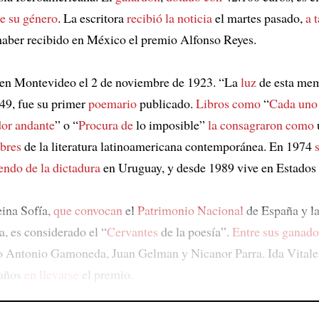
e su género
. La escritora
recibió la noticia
el martes pasado,
a 
aber recibido en México el premio Alfonso Reyes.
en Montevideo el 2 de noviembre de 1923. “La
luz
de esta mem
49, fue su primer
poemario
publicado.
Libros como
“
Cada uno
or andante
” o “
Procura de
lo imposible”
la consagraron como
bres
de la literatura latinoamericana contemporánea. En 1974
endo de la dictadura
en Uruguay, y desde 1989 vive en Estados
ina Sofía,
que convocan
el
Patrimonio Nacional
de España y l
, es considerado el “
Cervantes
de la poesía”.
Entre sus ganado
 Antonio Gamoneda, Juan Gelman y Nicanor Parra. Ida Vitale
 años
en llevarse
el premio.