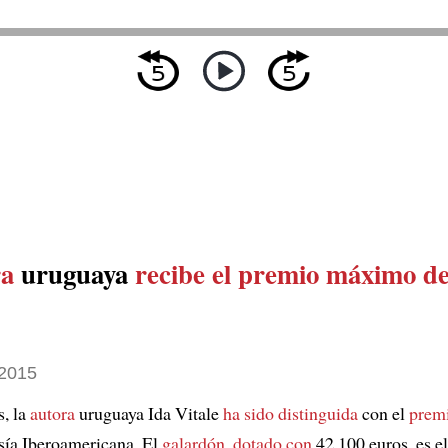
ra
uruguaya
recibe el premio máximo de
2015
s, la
autora
uruguaya Ida Vitale
ha sido distinguida
con el
prem
sía Iberoamericana. El
galardón
,
dotado con
42.100 euros, es e