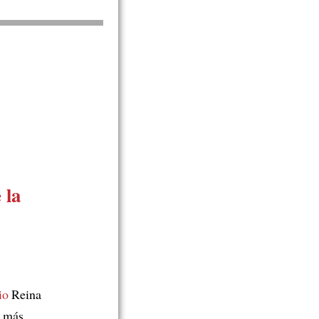
 la
io
Reina
l más