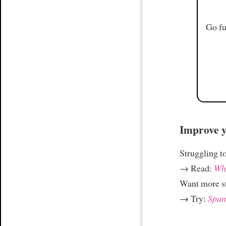
Go fu
Improve yo
Struggling t
→ Read:
Why
Want more st
→ Try:
Spani