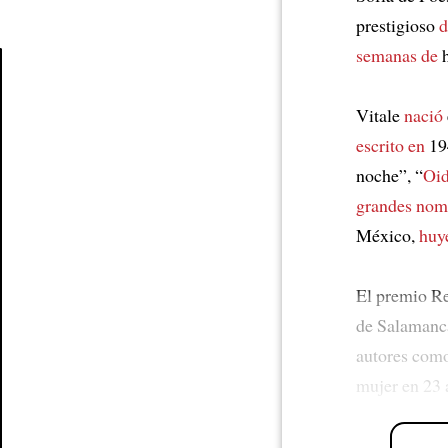
prestigioso
d
semanas de
h
Article
Vitale
nació
escrito en
19
noche”, “
Oid
grandes nom
México,
huy
El premio Re
de Salamanca
autores como
mujer en 23