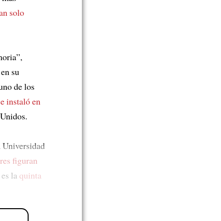
tan solo
oria”,
en su
uno de los
se instaló en
 Unidos.
a Universidad
res figuran
 es la
quinta