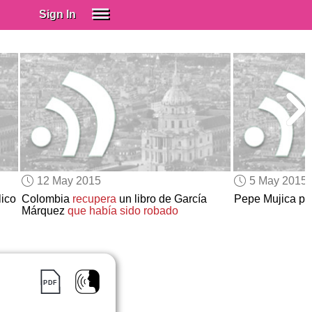
Sign In
SIGN IN
Spanish (Spain)
Spanish (Latino)
SUBSCRIBE
EDUCATIONAL LICENSES
GIFT CARDS
12 May 2015
5 May 2015
OTHER LANGUAGES
lico
Colombia
recupera
un libro de García
Pepe Mujica pre
Márquez
que había sido robado
ABOUT US
ADJUST COLORS