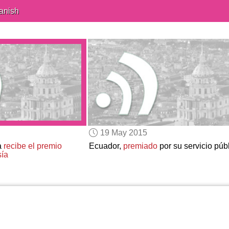
anish
19 May 2015
a
recibe el premio
Ecuador,
premiado
por su servicio púb
sía