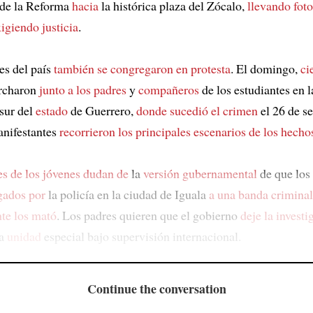
 de la Reforma
hacia
la histórica plaza del Zócalo,
llevando foto
igiendo justicia
.
es del país
también se congregaron en protesta
. El domingo,
ci
rcharon
junto a los padres
y
compañeros
de los estudiantes en 
 sur del
estado
de Guerrero,
donde sucedió el crimen
el 26 de s
anifestantes
recorrieron los principales
escenarios de los hecho
es de los jóvenes
dudan de
la
versión gubernamental
de que los 
gados por
la policía en la ciudad de Iguala
a una banda criminal
te los mató
. Los padres quieren que el gobierno
deje la investi
a
unidad
especial bajo supervisión internacional.
Continue the conversation