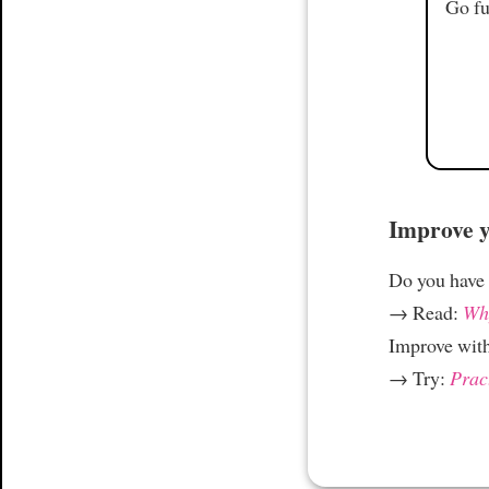
Go fu
Improve yo
Do you have
→ Read:
Why
Improve wit
→ Try:
Prac