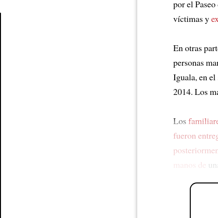
por el Paseo
víctimas y
ex
Article
En otras part
personas ma
Iguala, en el
2014. Los m
Los
familiar
fueron entre
posteriormen
manos de
un