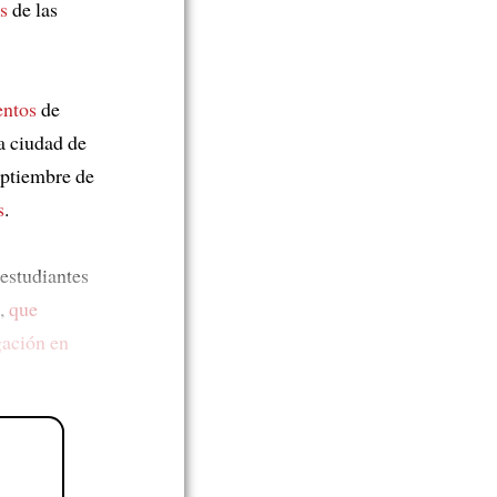
s
de las
entos
de
la ciudad de
eptiembre de
s
.
estudiantes
,
que
gación en