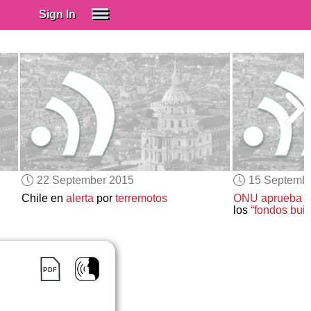
Sign In
SIGN IN
Spanish (Spain)
Spanish (Latino)
SUBSCRIBE
EDUCATIONAL LICENSES
GIFT CARDS
22 September 2015
15 Septemb
OTHER LANGUAGES
Chile en
alerta
por
terremotos
ONU aprueba
p
los
“fondos buit
ABOUT US
ADJUST COLORS